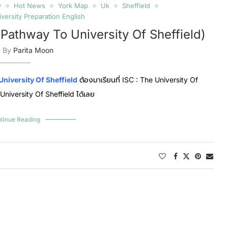
y
Hot News
York Map
Uk
Sheffield
versity Preparation English
t Pathway To University Of Sheffield)
n By
Parita Moon
University Of Sheffield
ต้องมาเรียนที่ ISC : The University Of
 University Of Sheffield ได้เลย
tinue Reading