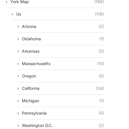
York Map
(198)
Us
(116)
Arizona
(2)
Oklahoma
(1)
Arkansas
(2)
Massachusetts
(15)
Oregon
(5)
California
(34)
Michigan
(1)
Pennsylvania
(5)
Washington D.c.
(2)