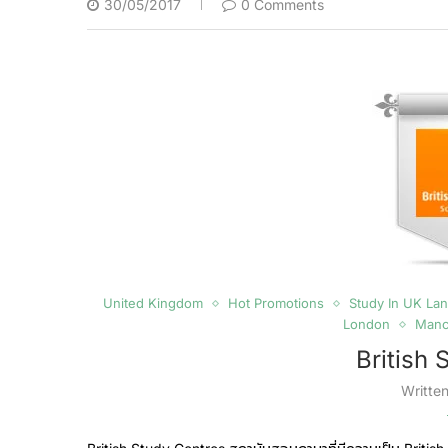
30/05/2017
0 Comments
United Kingdom
Hot Promotions
Study In UK La
London
Manc
British
Writte