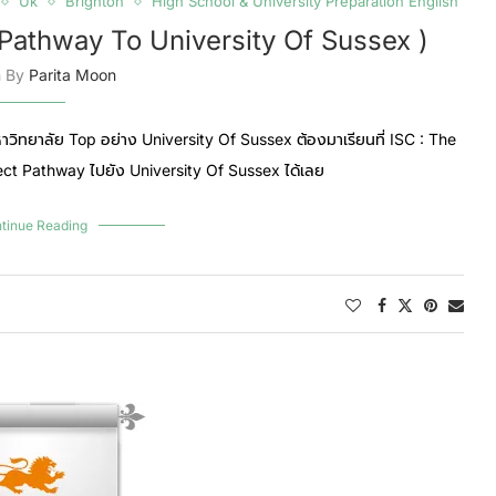
Uk
Brighton
High School & University Preparation English
 Pathway To University Of Sussex )
n By
Parita Moon
ิทยาลัย Top อย่าง University Of Sussex ต้องมาเรียนที่ ISC : The
rect Pathway ไปยัง University Of Sussex ได้เลย
tinue Reading