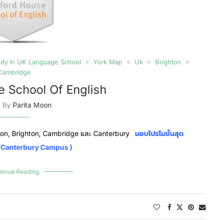
udy In UK Language School
York Map
Uk
Brighton
Cambridge
e School Of English
n By
Parita Moon
on, Brighton, Cambridge และ Canterbury
มอบโปรโมขั่นสุด
, Canterbury Campus )
tinue Reading