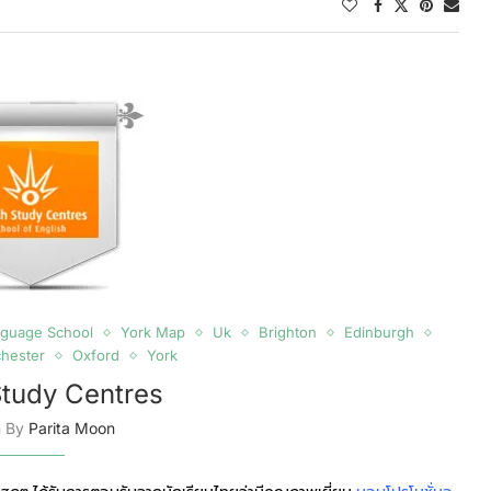
nguage School
York Map
Uk
Brighton
Edinburgh
hester
Oxford
York
 Study Centres
n By
Parita Moon