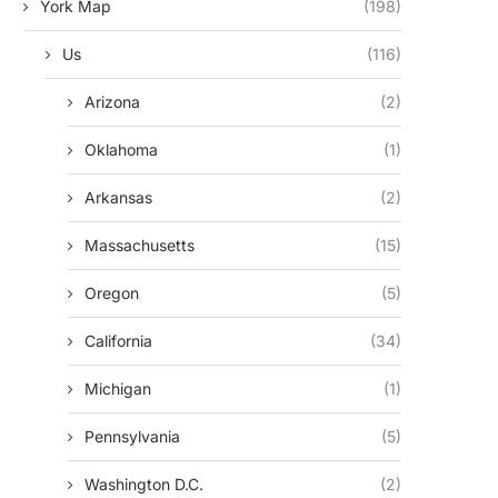
York Map
(198)
Us
(116)
Arizona
(2)
Oklahoma
(1)
Arkansas
(2)
Massachusetts
(15)
Oregon
(5)
California
(34)
Michigan
(1)
Pennsylvania
(5)
Washington D.c.
(2)