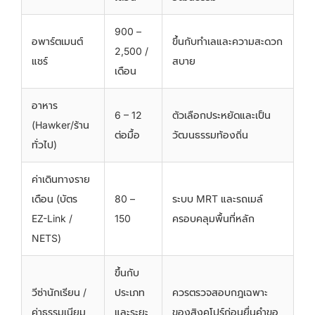
900 –
อพาร์ตเมนต์
ขึ้นกับทำเลและความสะดวก
2,500 /
แชร์
สบาย
เดือน
อาหาร
6 – 12
ตัวเลือกประหยัดและเป็น
(hawker/ร้าน
ต่อมื้อ
วัฒนธรรมท้องถิ่น
ทั่วไป)
ค่าเดินทางราย
เดือน (บัตร
80 –
ระบบ MRT และรถเมล์
EZ-Link /
150
ครอบคลุมพื้นที่หลัก
NETS)
ขึ้นกับ
วีซ่านักเรียน /
ประเภท
ควรตรวจสอบกฎเฉพาะ
ค่าธรรมเนียม
และระยะ
ของสิงคโปร์ก่อนยื่นคำขอ