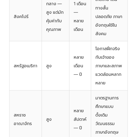
กลาง —
1 เดือน
ทางสั้น
สูง แต่มัก
—
สิงคโปร์
ปลอดภัย ภาษา
คุ้มค่ากับ
หลาย
อังกฤษใช้ใน
คุณภาพ
เดือน
สังคม
โอกาสฝึกจริง
หลาย
กับเจ้าของ
สหรัฐอเมริกา
สูง
เดือน
ภาษาและสภาพ
— ปี
แวดล้อมหลาก
หลาย
มาตรฐานการ
ศึกษาแบบ
หลาย
สหราช
ดั้งเดิม
สูง
สัปดาห์
อาณาจักร
วัฒนธรรม
— ปี
ภาษาอังกฤษ