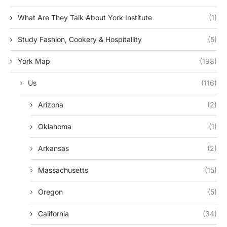
What Are They Talk About York Institute
(1)
Study Fashion, Cookery & Hospitallity
(5)
York Map
(198)
Us
(116)
Arizona
(2)
Oklahoma
(1)
Arkansas
(2)
Massachusetts
(15)
Oregon
(5)
California
(34)