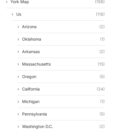
York Map
(198)
Us
(116)
Arizona
(2)
Oklahoma
(1)
Arkansas
(2)
Massachusetts
(15)
Oregon
(5)
California
(34)
Michigan
(1)
Pennsylvania
(5)
Washington D.c.
(2)