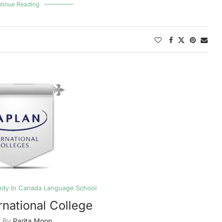
tinue Reading
udy In Canada Language School
rnational College
n By
Parita Moon