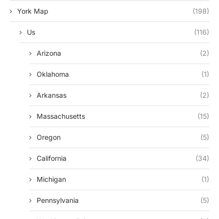
York Map
(198)
Us
(116)
Arizona
(2)
Oklahoma
(1)
Arkansas
(2)
Massachusetts
(15)
Oregon
(5)
California
(34)
Michigan
(1)
Pennsylvania
(5)