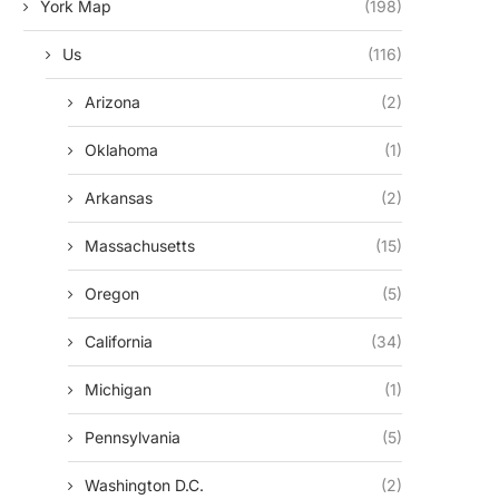
York Map
(198)
Us
(116)
Arizona
(2)
Oklahoma
(1)
Arkansas
(2)
Massachusetts
(15)
Oregon
(5)
California
(34)
Michigan
(1)
Pennsylvania
(5)
Washington D.c.
(2)