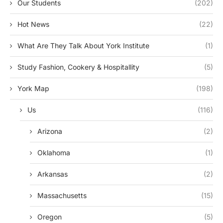
Our Students
(202)
Hot News
(22)
What Are They Talk About York Institute
(1)
Study Fashion, Cookery & Hospitallity
(5)
York Map
(198)
Us
(116)
Arizona
(2)
Oklahoma
(1)
Arkansas
(2)
Massachusetts
(15)
Oregon
(5)