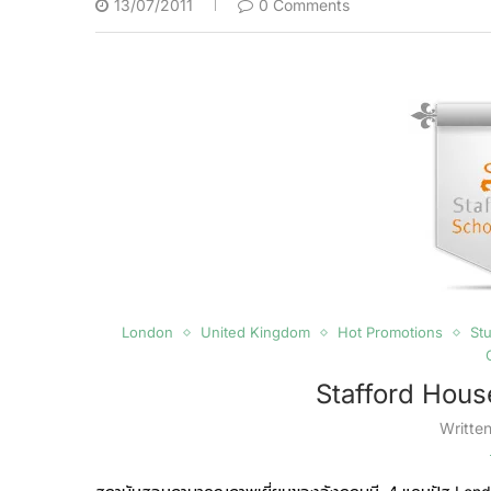
13/07/2011
0 Comments
London
United Kingdom
Hot Promotions
St
Stafford Hous
Writte