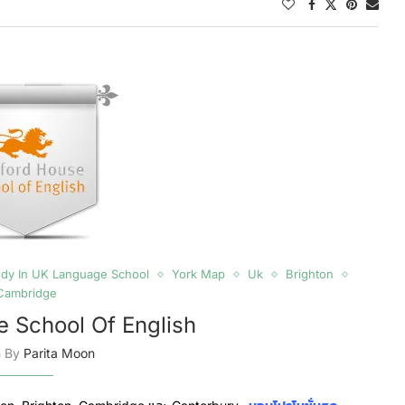
udy In UK Language School
York Map
Uk
Brighton
Cambridge
e School Of English
n By
Parita Moon