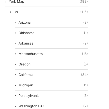
York Map
(198)
Us
(116)
Arizona
(2)
Oklahoma
(1)
Arkansas
(2)
Massachusetts
(15)
Oregon
(5)
California
(34)
Michigan
(1)
Pennsylvania
(5)
Washington D.c.
(2)