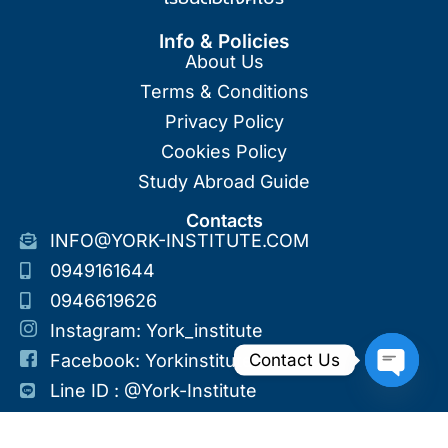
Info & Policies
About Us
Terms & Conditions
Privacy Policy
Cookies Policy
Study Abroad Guide
Contacts
INFO@YORK-INSTITUTE.COM
0949161644
0946619626
Instagram: York_institute
Contact Us
Facebook: Yorkinstitute
Line ID : @york-Institute
Open Ch
©2026 All Right Reserved. Designed And Developed By York