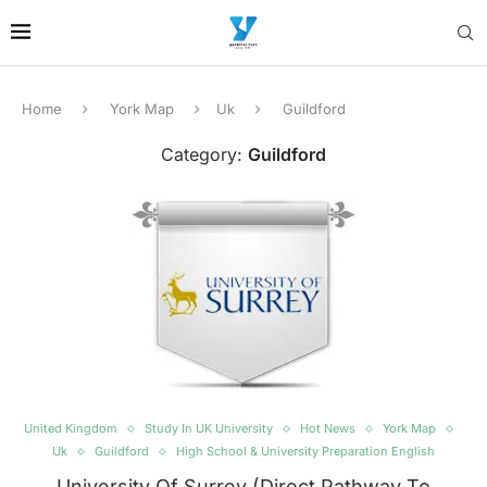
Home
York Map
Uk
Guildford
Category:
Guildford
United Kingdom
Study In UK University
Hot News
York Map
Uk
Guildford
High School & University Preparation English
University Of Surrey (Direct Pathway To