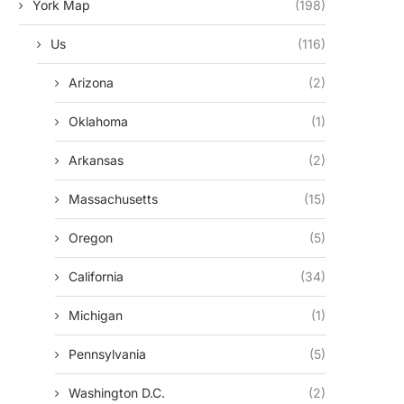
York Map
(198)
Us
(116)
Arizona
(2)
Oklahoma
(1)
Arkansas
(2)
Massachusetts
(15)
Oregon
(5)
California
(34)
Michigan
(1)
Pennsylvania
(5)
Washington D.c.
(2)