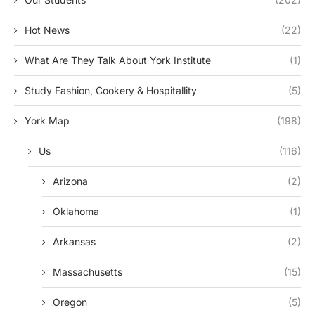
Hot News
(22)
What Are They Talk About York Institute
(1)
Study Fashion, Cookery & Hospitallity
(5)
York Map
(198)
Us
(116)
Arizona
(2)
Oklahoma
(1)
Arkansas
(2)
Massachusetts
(15)
Oregon
(5)