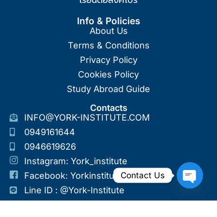
Info & Policies
About Us
Terms & Conditions
Privacy Policy
Cookies Policy
Study Abroad Guide
Contacts
INFO@YORK-INSTITUTE.COM
0949161644
0946619626
Instagram: York_institute
Contact Us
Facebook: Yorkinstitute
Line ID : @york-Institute
Open Ch
©2026 All Right Reserved. Designed And Developed By York