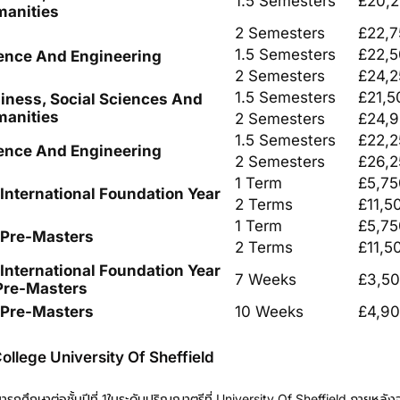
1.5 Semesters
£20,
anities
2 Semesters
£22,
1.5 Semesters
£22,
ence And Engineering
2 Semesters
£24,
1.5 Semesters
£21,5
iness, Social Sciences And
anities
2 Semesters
£24,
1.5 Semesters
£22,
ence And Engineering
2 Semesters
£26,
1 Term
£5,75
 International Foundation Year
2 Terms
£11,5
1 Term
£5,75
 Pre-Masters
2 Terms
£11,5
 International Foundation Year
7 Weeks
£3,5
Pre-Masters
 Pre-Masters
10 Weeks
£4,9
College University Of Sheffield
ารถศึกษาต่อชั้นปีที่ 1ในระดับปริญญาตรีที่ University Of Sheffield ภายหลังจ