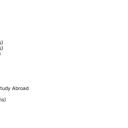
s)
s)
)
Study Abroad
ns)