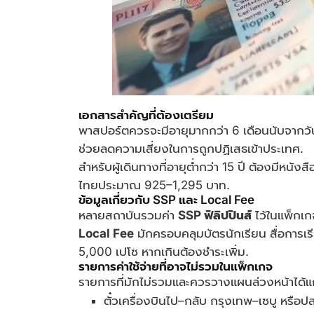
เอกสารสำคัญที่ต้องเตรียม
พาสปอร์ตควรจะมีอายุมากกว่า 6 เดือนนับจากวัน
ช่วยลดความเสี่ยงในการถูกปฏิเสธเข้าประเทศ.
สำหรับผู้เดินทางที่อายุต่ำกว่า 15 ปี ต้องมี
ไทยประมาณ 925–1,295 บาท.
ข้อมูลเกี่ยวกับ SSP และ Local Fee
หลายสถาบันรวมค่า
SSP ฟิลิปปินส์
ไว้ในแพ็กเก
Local Fee
มักครอบคลุมบัตรนักเรียน สื่อการเร
5,000 เปโซ หากเกินต้องชำระเพิ่ม.
รายการค่าใช้จ่ายที่อาจไม่รวมในแพ็กเกจ
รายการที่มักไม่รวมและควรวางแผนล่วงหน้าได้แ
ตั๋วเครื่องบินไป–กลับ กรุงเทพ–เซบู หรือป