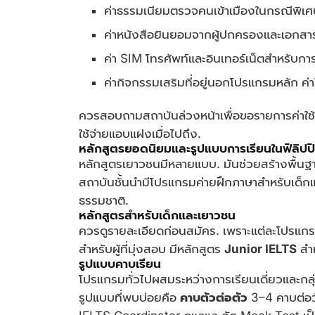
ค่าธรรมเนียมตรวจคนเข้าเมืองในกรณีพิเศ
ค่าหนังสือยินยอมจากผู้ปกครองและเอกสา
ค่า SIM โทรศัพท์และอินเทอร์เน็ตสำหรับกา
ค่ากิจกรรมเสริมที่อยู่นอกโปรแกรมหลัก ค่า
ควรสอบถามสถาบันล่วงหน้าเพื่อขอรายการค่าใช้
ใช้จ่ายแอบแฝงเมื่อไปถึง.
หลักสูตรยอดนิยมและรูปแบบการเรียนในฟิลิปปิ
หลักสูตรเยาวชนมีหลายแบบ. มันช่วยสร้างพื้นฐานภ
สถาบันชั้นนำมีโปรแกรมค่ายฝึกภาษาสำหรับเด็กแ
ธรรมชาติ.
หลักสูตรสำหรับเด็กและเยาวชน
ควรดูรายละเอียดก่อนสมัคร. เพราะแต่ละโปรแกรม
สำหรับผู้ที่มุ่งสอบ มีหลักสูตร
Junior IELTS
สำห
รูปแบบคาบเรียน
โปรแกรมทั่วไปผสมระหว่างการเรียนเดี่ยวและกลุ่ม.
รูปแบบที่พบบ่อยคือ
คาบตัวต่อตัว
3–4 คาบต่อวั