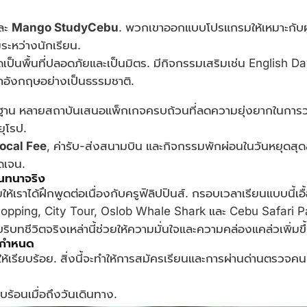
และ
Mango StudyCebu
. พวกเขาออกแบบโปรแกรมให้เหมาะกับผู
ระหว่างนักเรียน.
เป็นพื้นที่ปลอดภัยและเป็นมิตร. มีกิจกรรมเสริมเช่น English 
อังกฤษอย่างเป็นธรรมชาติ.
พื้นฐาน หลายสถาบันเสนอแพ็กเกจครบถ้วนที่ลดความยุ่งยากในการวา
ยุโรป.
ocal Fee
, ค่ารับ-ส่งสนามบิน และกิจกรรมพักผ่อนในวันหยุดสุด
ัดเจน.
สนทนาจริง
ให้เราได้ฝึกพูดต่อเนื่องกับครูฟิลิปปินส์. กรอบเวลาเรียนแบบนี้
pping, City Tour, Oslob Whale Shark และ Cebu Safari Park.
ชีวิตจริงเหล่านี้ช่วยให้ความมั่นใจและความคล่องแคล่วเพิ่มขึ้
้อกำหนด
ยบร้อย. สิ่งนี้จะทำให้การสมัครเรียนและการผ่านด่านตรวจคนเข้าเ
บร้อนเมื่อถึงวันเดินทาง.