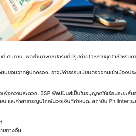
ที่เดินทาง. พกสำเนาพาสปอร์ตที่มีรูปถ่ายไว้หลายชุดไว้สำหรับก
หนังสือยินยอมจากผู้ปกครอง. อาจมีค่าธรรมเนียมตรวจคนเข้าเมื
จเพื่อความสะดวก. SSP ฟิลิปปินส์เป็นใบอนุญาตให้เรียนระยะสั
ียน และค่าสาธารณูปโภคในวงเงินที่กำหนด. สถาบัน Philinter ร
ก่
ลายทางอื่น