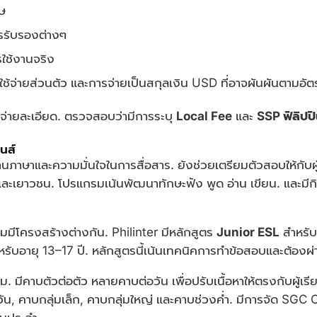
ษ
รรับรองต่างๆ
รใช้งานจริง
ใช้จ่ายส่วนตัว และการจ่ายเป็นสกุลเงิน USD ที่อาจผันผันตามอั
จ่ายละเอียด. ตรวจสอบว่ามีการระบุ
Local Fee
และ
SSP ฟิลิปปิ
นส์
าษาและความมั่นใจในการสื่อสาร. ยังช่วยเตรียมตัวสอบให้กับผู้ที
ละเยาวชน. โปรแกรมเน้นพัฒนาทักษะฟัง พูด อ่าน เขียน. และมีกิ
มีโครงสร้างต่างกัน. Philinter มีหลักสูตร
Junior ESL
สำหรับอ
รับอายุ 13–17 ปี. หลักสูตรนี้เน้นเทคนิคการทำข้อสอบและต้องผ
 มีคาบตัวต่อตัว หลายคาบต่อวัน เพื่อปรับเนื้อหาให้ตรงกับผู้เรี
น, คาบกลุ่มเล็ก, คาบกลุ่มใหญ่ และคาบช่วงค่ำ. มีการจัด SGC 