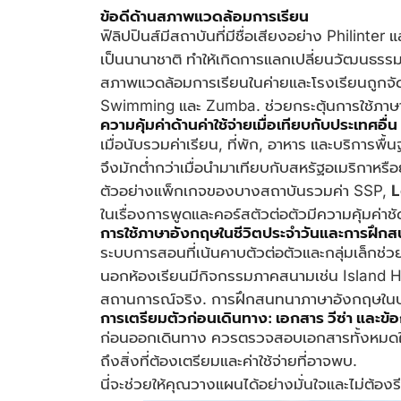
ข้อดีด้านสภาพแวดล้อมการเรียน
ฟิลิปปินส์มีสถาบันที่มีชื่อเสียงอย่าง Philinter 
เป็นนานาชาติ ทำให้เกิดการแลกเปลี่ยนวัฒนธรรม
สภาพแวดล้อมการเรียนในค่ายและโรงเรียนถูกจัด
Swimming และ Zumba. ช่วยกระตุ้นการใช้ภาษา
ความคุ้มค่าด้านค่าใช้จ่ายเมื่อเทียบกับประเทศอื่น
เมื่อนับรวมค่าเรียน, ที่พัก, อาหาร และบริการ
จึงมักต่ำกว่าเมื่อนำมาเทียบกับสหรัฐอเมริกาหรือ
ตัวอย่างแพ็กเกจของบางสถาบันรวมค่า SSP,
L
ในเรื่องการพูดและคอร์สตัวต่อตัวมีความคุ้มค่าช
การใช้ภาษาอังกฤษในชีวิตประจำวันและการฝึก
ระบบการสอนที่เน้นคาบตัวต่อตัวและกลุ่มเล็กช่วย
นอกห้องเรียนมีกิจกรรมภาคสนามเช่น Island Ho
สถานการณ์จริง. การฝึกสนทนาภาษาอังกฤษในบริบท
การเตรียมตัวก่อนเดินทาง: เอกสาร วีซ่า และข
ก่อนออกเดินทาง ควรตรวจสอบเอกสารทั้งหมดให้เรี
ถึงสิ่งที่ต้องเตรียมและค่าใช้จ่ายที่อาจพบ.
นี่จะช่วยให้คุณวางแผนได้อย่างมั่นใจและไม่ต้องรี