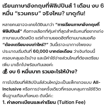
เรียนภาษาอังกฤษที่ฟิลิปปินส์ 1 เดือน งบ 6
หมื่น “รวมครบ” จริงไหม? มาดูกัน!
หลายคนอาจจะเคยได้ยินมาว่า
“การเรียนภาษาอังกฤษที่
ฟิลิปปินส์”
คือทางเลือกที่คุ้มค่าที่สุดสำหรับคนที่อยากเก่ง
ภาษาแบบติดสปีด แต่คำถามยอดฮิตที่ตามมาเสมอคือ
“ต้องเตรียมงบเท่าไหร่?”
วันนี้เราจะมากางโพยงบ
ประมาณเริ่มต้นที่
60,000 บาทต่อเดือน
ว่าเงินก้อนนี้
ครอบคลุมอะไรบ้าง และมีค่าใช้จ่ายส่วนไหนที่ต้องเตรียม
เพิ่ม มาเช็กไปพร้อมกันเลยค่ะ
💰 งบ 6 หมื่นบาท รวมอะไรให้บ้าง?
การไปเรียนที่ฟิลิปปินส์ส่วนใหญ่จะเป็นแพ็กเกจแบบ
All-
Inclusive
หรือการจ่ายครั้งเดียวที่ครอบคลุมการใช้ชีวิต
พื้นฐานเกือบทั้งหมด ดังนี้ค่ะ:
1. ค่าลงทะเบียนและค่าเรียน (Tuition Fee)