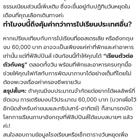
ธรรมเนียมส่วนนี้เพิ่มเติม ซึ่งจะขึ้นอยู่กับปฏิทินวันหยุดใน
เดือนที่คุณเลือกเดินทางค่ะ
ทำไมงบนี้ถึงคุ้มค่ากว่าการไปเรียนประเทศอื่น?
หากเปรียบเทียบกับการไปเรียนที่ออสเตรเลีย หรืออังกฤษ
งบ 60,000 บาท อาจจะเป็นเพียงแค่ค่าที่พักและค่าอาหาร
เท่านั้น แต่ที่ฟิลิปปินส์ เงินก้อนนี้ทำให้คุณได้
“เรียนตัวต่อ
ตัวกับครู”
ตลอดทั้งวัน พร้อมที่พักและอาหารครบทุกมื้อ
ช่วยให้คุณโฟกัสกับการพัฒนาภาษาได้อย่างเต็มที่โดยไม่
ต้องพะวงเรื่องค่าครองชีพรายวัน
สรุปสั้นๆ:
ถ้าคุณมีงบประมาณจำกัดแต่อยากได้ผลลัพธ์ที่
ชัดเจน การเตรียมงบไว้ประมาณ 60,000 บาท (บวกเผื่อไว้
อีกนิดสำหรับค่าขนมและทริปเสาร์-อาทิตย์) ก็สามารถเปิด
โลกการเรียนภาษาอังกฤษที่ฟิลิปปินส์ได้แบบสบายๆ แล้ว
ค่ะ!
สนใจสอบถามข้อมูลโรงเรียนหรือเช็กตารางวันหยุดเพื่อ