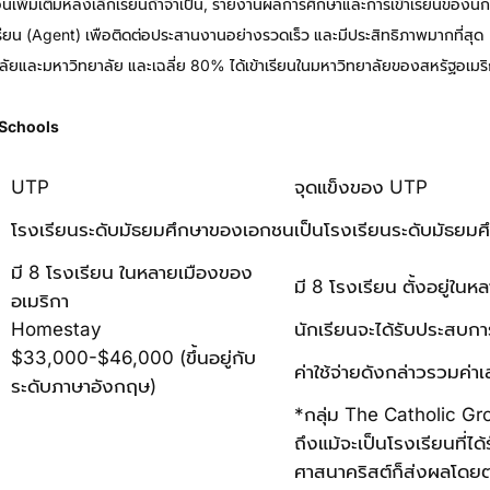
อนเพิ่มเติมหลังเลิกเรียนถ้าจำเป็น, รายงานผลการศึกษาและการเข้าเรียนของนั
ียน (agent) เพือติดต่อประสานงานอย่างรวดเร็ว และมีประสิทธิภาพมากที่สุด
าลัยและมหาวิทยาลัย และเฉลี่ย 80% ได้เข้าเรียนในมหาวิทยาลัยของสหรัฐอเมร
 Schools
UTP
จุดแข็งของ UTP
โรงเรียนระดับมัธยมศึกษาของเอกชน
เป็นโรงเรียนระดับมัธยม
มี 8 โรงเรียน ในหลายเมืองของ
มี 8 โรงเรียน ตั้งอยู่
อเมริกา
Homestay
นักเรียนจะได้รับประสบกา
$33,000-$46,000 (ขึ้นอยู่กับ
ค่าใช้จ่ายดังกล่าวรวมค่า
ระดับภาษาอังกฤษ)
*กลุ่ม The Catholic Grou
ถึงแม้จะเป็นโรงเรียนที่
ศาสนาคริสต์ก็ส่งผลโดยต