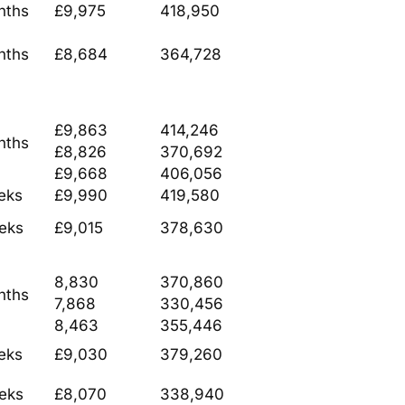
nths
£9,975
418,950
nths
£8,684
364,728
£9,863
414,246
nths
£8,826
370,692
£9,668
406,056
eks
£9,990
419,580
eks
£9,015
378,630
8,830
370,860
nths
7,868
330,456
8,463
355,446
eks
£9,030
379,260
eks
£8,070
338,940