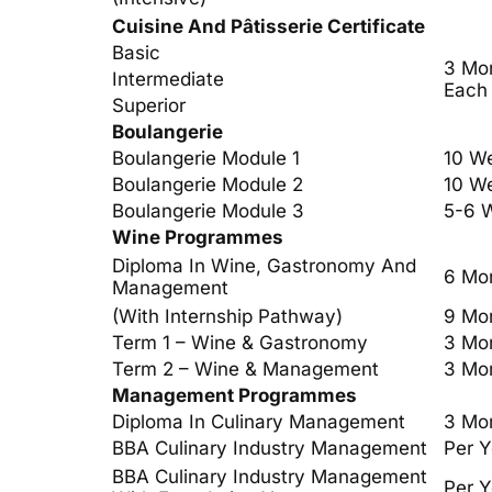
Cuisine And Pâtisserie Certificate
Basic
3 Mo
Intermediate
Each
Superior
Boulangerie
Boulangerie Module 1
10 W
Boulangerie Module 2
10 W
Boulangerie Module 3
5-6 
Wine Programmes
Diploma In Wine, Gastronomy And
6 Mo
Management
(With Internship Pathway)
9 Mo
Term 1 – Wine & Gastronomy
3 Mo
Term 2 – Wine & Management
3 Mo
Management Programmes
Diploma In Culinary Management
3 Mo
BBA Culinary Industry Management
Per Y
BBA Culinary Industry Management
Per Y