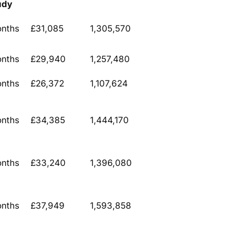
udy
onths
£31,085
1,305,570
onths
£29,940
1,257,480
onths
£26,372
1,107,624
onths
£34,385
1,444,170
onths
£33,240
1,396,080
onths
£37,949
1,593,858