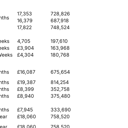
17,353
728,826
nths
16,379
687,918
17,822
748,524
eeks
4,705
197,610
eeks
£3,904
163,968
Weeks
£4,304
180,768
nths
£16,087
675,654
nths
£19,387
814,254
nths
£8,399
352,758
nths
£8,940
375,480
nths
£7,945
333,690
ear
£18,060
758,520
ear
£18,060
758,520