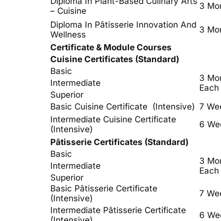
Diploma In Plant-Based Culinary Arts
3 Mo
– Cuisine
Diploma In Pâtisserie Innovation And
3 Mo
Wellness
Certificate & Module Courses
Cuisine Certificates (standard)
Basic
3 Mo
Intermediate
Each
Superior
Basic Cuisine Certificate (intensive)
7 We
Intermediate Cuisine Certificate
6 We
(intensive)
Pâtisserie Certificates (standard)
Basic
3 Mo
Intermediate
Each
Superior
Basic Pâtisserie Certificate
7 We
(intensive)
Intermediate Pâtisserie Certificate
6 We
(intensive)