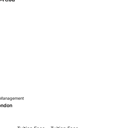
ty Management
London