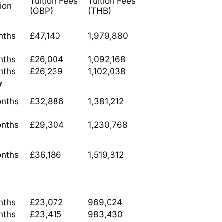
Tuition Fees
Tuition Fees
ion
(GBP)
(THB)
nths
£47,140
1,979,880
nths
£26,004
1,092,168
nths
£26,239
1,102,038
y
onths
£32,886
1,381,212
onths
£29,304
1,230,768
onths
£36,186
1,519,812
nths
£23,072
969,024
nths
£23,415
983,430