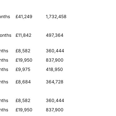
onths
£41,249
1,732,458
onths
£11,842
497,364
nths
£8,582
360,444
nths
£19,950
837,900
nths
£9,975
418,950
nths
£8,684
364,728
nths
£8,582
360,444
nths
£19,950
837,900