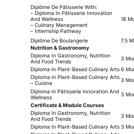
Diplôme De Pâtisserie With:
– Diploma In Pâtisserie Innovation
And Wellness
18 M
– Culinary Management
– Internship Pathway
Diplôme De Boulangerie
7.5 M
Nutrition & Gastronomy
Diploma In Gastronomy, Nutrition
3 Mo
And Food Trends
Diploma In Plant-Based Culinary Arts
6 Mo
Diploma In Plant-Based Culinary Arts
3 Mo
– Cuisine
Diploma In Pâtisserie Innovation And
3 Mo
Wellness
Certificate & Module Courses
Diploma In Gastronomy, Nutrition
3 Mo
And Food Trends
Diploma In Plant-Based Culinary Arts
3 Mo