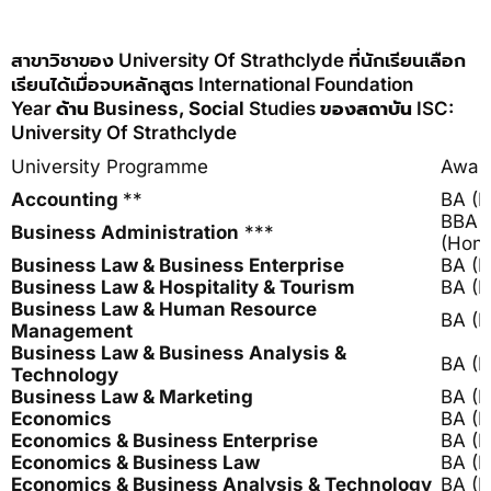
สาขาวิชาของ University Of Strathclyde ที่นักเรียนเลือก
เรียนได้เมื่อจบหลักสูตร International Foundation
Year
ด้าน
Business, Social
Studies
ของสถาบัน
ISC:
University Of Strathclyde
University Programme
Awar
Accounting
**
BA (H
BBA
Business Administration
***
(Hons
Business Law & Business Enterprise
BA (H
Business Law & Hospitality & Tourism
BA (H
Business Law & Human Resource
BA (H
Management
Business Law & Business Analysis &
BA (H
Technology
Business Law & Marketing
BA (H
Economics
BA (H
Economics & Business Enterprise
BA (H
Economics & Business Law
BA (H
Economics & Business Analysis & Technology
BA (H