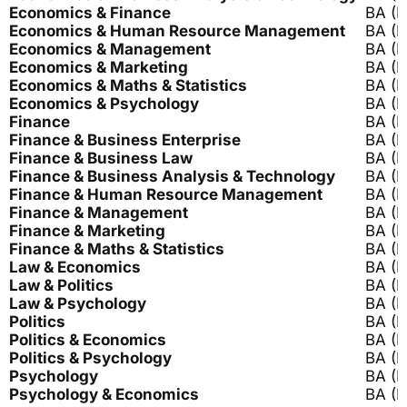
Economics & Finance
BA (H
Economics & Human Resource Management
BA (H
Economics & Management
BA (H
Economics & Marketing
BA (H
Economics & Maths & Statistics
BA (H
Economics & Psychology
BA (H
Finance
BA (H
Finance & Business Enterprise
BA (H
Finance & Business Law
BA (H
Finance & Business Analysis & Technology
BA (H
Finance & Human Resource Management
BA (H
Finance & Management
BA (H
Finance & Marketing
BA (H
Finance & Maths & Statistics
BA (H
Law & Economics
BA (H
Law & Politics
BA (H
Law & Psychology
BA (H
Politics
BA (H
Politics & Economics
BA (H
Politics & Psychology
BA (H
Psychology
BA (H
Psychology & Economics
BA (H