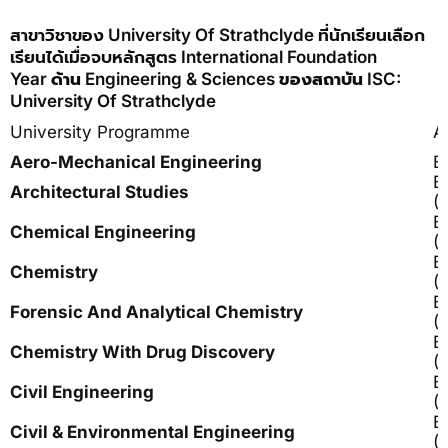
สาขาวิชาของ University Of Strathclyde ที่นักเรียนเลือก
เรียนได้เมื่อจบหลักสูตร International Foundation
Year
ด้าน
Engineering & Sciences
ของสถาบัน
ISC:
University Of Strathclyde
University Programme
A
Aero-Mechanical Engineering
B
B
Architectural Studies
(
B
Chemical Engineering
(
B
Chemistry
(
B
Forensic And Analytical Chemistry
(
B
Chemistry With Drug Discovery
(
B
Civil Engineering
(
B
Civil & Environmental Engineering
(