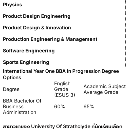
B
Physics
(
B
Product Design Engineering
(
B
Product Design & Innovation
(
B
Production Engineering & Management
(
B
Software Engineering
(
B
Sports Engineering
(
International Year One BBA In Progression Degree
Options
English
Academic Subject
Degree
Grade
Average Grade
(ESUS 3)
BBA Bachelor Of
Business
60%
65%
Administration
สาขาวิชาของ University Of Strathclyde ที่นักเรียนเลือก