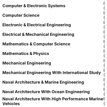
B
Computer & Electronic Systems
(
B
Computer Science
(
B
Electronic & Electrical Engineering
(
B
Electrical & Mechanical Engineering
(
B
Mathematics & Computer Science
(
B
Mathematics & Physics
(
B
Mechanical Engineering
(
B
Mechanical Engineering With International Study
(
B
Naval Architecture & Marine Engineering
(
B
Naval Architecture With Ocean Engineering
(
Naval Architecture With High Performance Marine
B
Vehicles
(