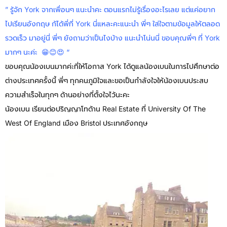
” รู้จัก York จากเพื่อนๆ แนะนำคะ ตอนแรกไม่รู้เรื่องอะไรเลย แต่แค่อยาก
ไปเรียนอังกฤษ ก้ได้พี่ที่ York นี่แหละคะแนะนำ พี่ๆ ใส่ใจตามข้อมูลให้ตลอด
รวดเร็ว มาอยู่นี่ พี่ๆ ยังถามว่าเป็นไงบ้าง แนะนำโน่นนี่ ขอบคุณพี่ๆ ที่ York
มากๆ นะค่ะ 😁😊😍 “
ขอบคุณน้องเบนมากค่ะที่ให้โอกาส York ได้ดูแลน้องเบนในการไปศึกษาต่อ
ต่างประเทศครั้งนี้ พี่ๆ ทุกคนภูมิใจและขอเป็นกำลังใจให้น้องเบนประสบ
ความสำเร็จในทุกๆ ด้านอย่างที่ตั้งใจไว้นะคะ
น้องเบน เรียนต่อปริญญาโทด้าน Real Estate ที่ University Of The
West Of England เมือง Bristol ประเทศอังกฤษ