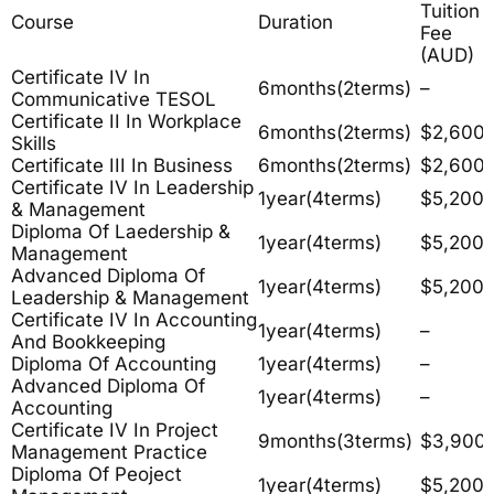
Tuition
Course
Duration
Fee
(AUD)
Certificate IV In
6months(2terms)
–
Communicative TESOL
Certificate II In Workplace
6months(2terms)
$2,600
Skills
Certificate III In Business
6months(2terms)
$2,600
Certificate IV In Leadership
1year(4terms)
$5,200
& Management
Diploma Of Laedership &
1year(4terms)
$5,200
Management
Advanced Diploma Of
1year(4terms)
$5,200
Leadership & Management
Certificate IV In Accounting
1year(4terms)
–
And Bookkeeping
Diploma Of Accounting
1year(4terms)
–
Advanced Diploma Of
1year(4terms)
–
Accounting
Certificate IV In Project
9months(3terms)
$3,900
Management Practice
Diploma Of Peoject
1year(4terms)
$5,200