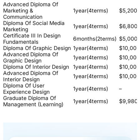
Advanced Diploma Of
Marketing &
1year(4terms)
$5,200
Communication
Diploma Of Social Media
1year(4terms)
$6,800
Marketing
Certificate III In Design
6months(2terms)
$5,000
Fundamentals
Diploma Of Graphic Design
1year(4terms)
$10,000
Advanced Diploma Of
1year(4terms)
$10,000
Graphic Design
Diploma Of Interior Design
1year(4terms)
$10,000
Advanced Diploma Of
1year(4terms)
$10,000
Interior Design
Diploma Of User
1year(4terms)
–
Experience Design
Graduate Diploma Of
1year(4terms)
$9,980
Management (Learning)