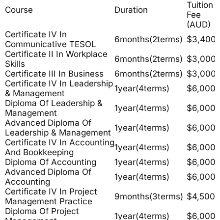
Tuition
Course
Duration
Fee
(AUD)
Certificate IV In
6months(2terms)
$3,400
Communicative TESOL
Certificate II In Workplace
6months(2terms)
$3,000
Skills
Certificate III In Business
6months(2terms)
$3,000
Certificate IV In Leadership
1year(4terms)
$6,000
& Management
Diploma Of Leadership &
1year(4terms)
$6,000
Management
Advanced Diploma Of
1year(4terms)
$6,000
Leadership & Management
Certificate IV In Accounting
1year(4terms)
$6,000
And Bookkeeping
Diploma Of Accounting
1year(4terms)
$6,000
Advanced Diploma Of
1year(4terms)
$6,000
Accounting
Certificate IV In Project
9months(3terms)
$4,500
Management Practice
Diploma Of Project
1year(4terms)
$6,000