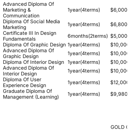
Advanced Diploma Of
Marketing &
1year(4terms)
$6,000
Communication
Diploma Of Social Media
1year(4terms)
$6,800
Marketing
Certificate III In Design
6months(2terms)
$5,000
Fundamentals
Diploma Of Graphic Design
1year(4terms)
$10,000
Advanced Diploma Of
1year(4terms)
$10,000
Graphic Design
Diploma Of Interior Design
1year(4terms)
$10,000
Advanced Diploma Of
1year(4terms)
$10,000
Interior Design
Diploma Of User
1year(4terms)
$12,000
Experience Design
Graduate Diploma Of
1year(4terms)
$9,980
Management (Learning)
GOLD C