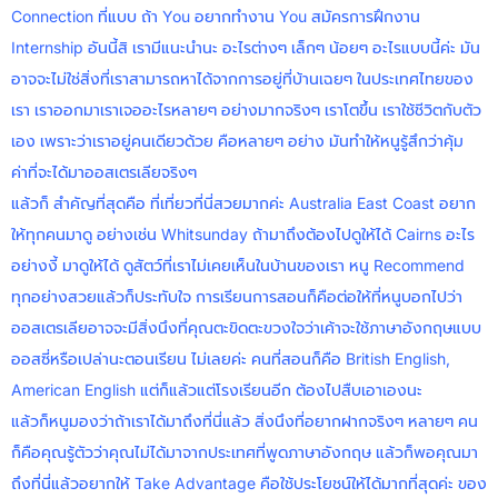
Connection ที่แบบ ถ้า You อยากทำงาน You สมัครการฝึกงาน
Internship อันนี้สิ เรามีแนะนำนะ อะไรต่างๆ เล็กๆ น้อยๆ อะไรแบบนี้ค่ะ มัน
อาจจะไม่ใช่สิ่งที่เราสามารถหาได้จากการอยู่ที่บ้านเฉยๆ ในประเทศไทยของ
เรา เราออกมาเราเจออะไรหลายๆ อย่างมากจริงๆ เราโตขึ้น เราใช้ชีวิตกับตัว
เอง เพราะว่าเราอยู่คนเดียวด้วย คือหลายๆ อย่าง มันทำให้หนูรู้สึกว่าคุ้ม
ค่าที่จะได้มาออสเตรเลียจริงๆ
แล้วก็ สำคัญที่สุดคือ ที่เที่ยวที่นี่สวยมากค่ะ Australia East Coast อยาก
ให้ทุกคนมาดู อย่างเช่น Whitsunday ถ้ามาถึงต้องไปดูให้ได้ Cairns อะไร
อย่างงี้ มาดูให้ได้ ดูสัตว์ที่เราไม่เคยเห็นในบ้านของเรา หนู Recommend
ทุกอย่างสวยแล้วก็ประทับใจ การเรียนการสอนก็คือต่อให้ที่หนูบอกไปว่า
ออสเตรเลียอาจจะมีสิ่งนึงที่คุณตะขิดตะขวงใจว่าเค้าจะใช้ภาษาอังกฤษแบบ
ออสซี่หรือเปล่านะตอนเรียน ไม่เลยค่ะ คนที่สอนก็คือ British English,
American English แต่ก็แล้วแต่โรงเรียนอีก ต้องไปสืบเอาเองนะ
แล้วก็หนูมองว่าถ้าเราได้มาถึงที่นี่แล้ว สิ่งนึงที่อยากฝากจริงๆ หลายๆ คน
ก็คือคุณรู้ตัวว่าคุณไม่ได้มาจากประเทศที่พูดภาษาอังกฤษ แล้วก็พอคุณมา
ถึงที่นี่แล้วอยากให้ Take Advantage คือใช้ประโยชน์ให้ได้มากที่สุดค่ะ ของ