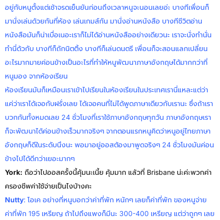
อยู่กับหนูตั้งแต่เช้าจรดเย็นยันก่อนถึงเวลาหนูจะนอนเลยอ่ะ บางทีเพื่อนก็
มานั่งเล่นด้วยกันที่ห้อง เล่นเกมส์กัน มานั่งอ่านหนังสือ บางทีชีวิตอ่าน
หนังสือมันก็น่าเบื่อเนอะเราก็ไม่ได้อ่านหนังสืออย่างเดียวนะ เราจะนั่งทำนั่น
ทำนี่ด้วกับ บางทีก็ถักนิตติ้ง บางทีก็เล่นดนตรี เพื่อนก็จะสอนแลกเปลี่ยน
อะไรมากมายค่อนข้างเป็นอะไรที่ทำให้หนูพัฒนาภาษาอังกฤษได้มากกว่าที่
หนูมอง จากห้องเรียน
ห้องเรียนมันก็เหมือนเราเข้าไปเรียนในห้องเรียนในประเทศเรานี่แหละแต่ว่า
แค่ว่าเราได้เจอกับฝรั่งเลย ได้เจอคนที่ไม่ได้พูดภาษาเดียวกับเรานะ ซึ่งถ้าเรา
บวกกันทั้งหมดเลย 24 ชั่วโมงที่เราใช้ภาษาอังกฤษทุกวัน ภาษาอังกฤษเรา
ก็จะพัฒนาได้ค่อนข้างเร็วมากจริงๆ จากตอนแรกหนูคิดว่าหนูอยู่ไทยภาษา
อังกฤษก็ดีในระดับนึงนะ พอมาอยู่ออสต้องมาพูดจริงๆ 24 ชั่วโมงมันค่อน
ข้างไปได้ดีกว่าเยอะมากๆ
York
:
ถือว่าไปออสครั้งนี้คุ้มนะเนี้ย คุ้มมาก แล้วที่ Brisbane น่ะค่ะพวกค่า
ครองชีพค่าใช้จ่ายเป็นไงบ้างคะ
Nutty
: โอเค อย่างที่หนูบอกว่าค่าที่พัก หนักๆ เลยก็ค่าที่พัก ของหนูจ่าย
ค่าที่พัก 195 เหรียญ ถ้าไปถึงแพงก็มีนะ 300-400 เหรียญ แต่ว่าถูกๆ เลย