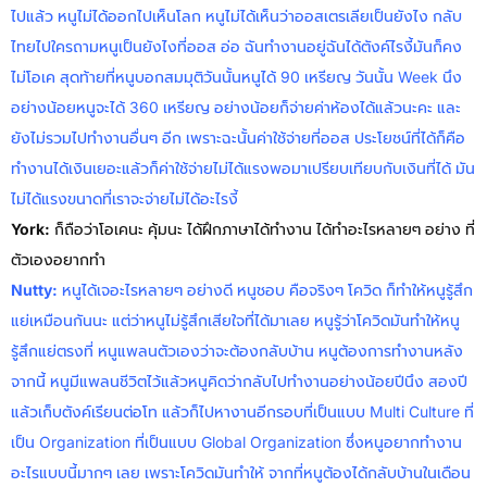
ไปแล้ว หนูไม่ได้ออกไปเห็นโลก หนูไม่ได้เห็นว่าออสเตรเลียเป็นยังไง กลับ
ไทยไปใครถามหนูเป็นยังไงที่ออส อ่อ ฉันทำงานอยู่ฉันได้ตังค์ไรงี้มันก็คง
ไม่โอเค สุดท้ายที่หนูบอกสมมุติวันนั้นหนูได้ 90 เหรียญ วันนั้น Week นึง
อย่างน้อยหนูจะได้ 360 เหรียญ อย่างน้อยก็จ่ายค่าห้องได้แล้วนะคะ และ
ยังไม่รวมไปทำงานอื่นๆ อีก เพราะฉะนั้นค่าใช้จ่ายที่ออส ประโยชน์ที่ได้ก็คือ
ทำงานได้เงินเยอะแล้วก็ค่าใช้จ่ายไม่ได้แรงพอมาเปรียบเทียบกับเงินที่ได้ มัน
ไม่ได้แรงขนาดที่เราจะจ่ายไม่ได้อะไรงี้
York
:
ก็ถือว่าโอเคนะ คุ้มนะ ได้ฝึกภาษาได้ทำงาน ได้ทำอะไรหลายๆ อย่าง ที่
ตัวเองอยากทำ
Nutty:
หนูได้เจอะไรหลายๆ อย่างดี หนูชอบ คือจริงๆ โควิด ก็ทำให้หนูรู้สึก
แย่เหมือนกันนะ แต่ว่าหนูไม่รู้สึกเสียใจที่ได้มาเลย หนูรู้ว่าโควิดมันทำให้หนู
รู้สึกแย่ตรงที่ หนูแพลนตัวเองว่าจะต้องกลับบ้าน หนูต้องการทำงานหลัง
จากนี้ หนูมีแพลนชีวิตไว้แล้วหนูคิดว่ากลับไปทำงานอย่างน้อยปีนึง สองปี
แล้วเก็บตังค์เรียนต่อโท แล้วก็ไปหางานอีกรอบที่เป็นแบบ Multi Culture ที่
เป็น Organization ที่เป็นแบบ Global Organization ซึ่งหนูอยากทำงาน
อะไรแบบนี้มากๆ เลย เพราะโควิดมันทำให้ จากที่หนูต้องได้กลับบ้านในเดือน