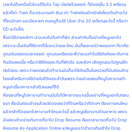
เวลาไม่ถึงหนึ่งชั่วโมงก็รีบไป Tap บัสต่อไปเลยค่ะ ก็ยังอยุ่ใน 3.5 เหรียญ
แล้วก็ค่า Train ก็จะประมาณค่า Bus ค่า Trainค่อนข้างใกล้เคียงกันถ้าจะไป
ที่ไหนไกลๆ และมีหลายๆ คนหนูก็จะใช้ Uber บ้าง 20 เหรียญอะไรงี้ หรือว่า
DD อะไรงี้ค่ะ
ซึ่งค่าใช้จ่ายหลักๆ น่าจะลงไปกับค่าที่พัก ส่วนค่ากินก็อย่างที่หนูบอกไป
เพราะฉะนั้นเงินที่ใช้จากที่นี่มองว่าเยอะไหม มันก็เยอะแต่ว่าพอแรกๆ ที่มาคือ
คูณเงินตลอดเวลาเลยอ่ะ คูณจนเครียดน่ะพี่ว่าแบบทำไมใช้ตังค์เยอะกับการ
กินจังเลยเนี้ย หรือว่าใช้ตังเยอะกับที่พักจัง จนหลังๆ เลิกคูณแระไม่คูณอีก
ต่อไปแระ เพราะว่าพอตอนไปทำงานมันก็จะได้เงินเป็นในหน่วยที่มันค่อนข้าง
โอเคสำหรับการใช้จ่ายในชีวิตประจำวันเพราะว่าอย่างตอนที่หนูไปหางานทำ
หนูเล่าเรื่องหางานไปด้วยเลยก็ได้
คือตอนที่หนูไปหางานทำงานมันไม่ได้หายากขนาดนั้นอย่างที่หนูบอกไปตอน
แรก คือมันค่อนข้างแล้วแต่ดวงเลยว่าที่ร้านหรือว่าที่ต่างๆ ต้องการคนไหม
แล้วกล้าที่จะออกไปหางานทำไหมอะไรงี้ แล้วหนูเลือกงานร้านอาหาร เพราะ
มันค่อนข้างง่ายกับการที่เราไป Drop Resume คือเราสามารถที่จะไป Drop
Resume ส่ง Application Online แต่หนูมองว่าถ้าเราเดินเข้าไป Drop