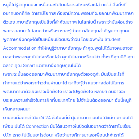
หนูก็ไม่รู้ว่าทุกคนจะ เหมือนจะไปโดนใจตรงไหนหรือเปล่า แต่ว่าสิ่งนึงที่
อยากบอกก็คือ ถ้าเรามีโอกาส คือเรามีความพร้อมที่จะออกมาพัฒนาภาษา
ตัวเอง ภาษาอังกฤษเป็นสิ่งที่สำคัญมากๆ ในโลกใบนี้ เพราะว่ามันค่อนข้าง
พอเราออกมาในโลกกว้างจริงๆ เราจะรู้ว่าภาษาอังกฤษสำคัญมาก ทุกคน
พูดภาษาอังกฤษได้เป็นเหมือนชีวิตประจำวัน โดยเฉพาะใน Student
Accommodation ทำให้หนูรู้ว่าภาษาอังกฤษ ถ้าคุณพูดไม่ได้บางคนอาจจะ
มองว่าเพราะคุณไม่เก่งหรือเปล่า คุณไม่ฉลาดหรือเปล่า ทั้งๆ ที่คุณมีดี คุณ
ฉลาด คุณ Smart แต่ภาษาอังกฤษคุณไม่ได้
เพราะฉะนั้นลองออกมาพัฒนาภาษาอังกฤษตัวเองดูค่ะ มันเป็นอะไรที่
ท้าทายแต่ว่าพอเราก้าวข้ามผ่านมาได้ เราก็จะรู้ว่า แนวทางต่อไปในการ
พัฒนาภาษาตัวเองเราจะฝึกยังไง เราจะไปพูดยังไง หลายๆ คนอาจจะ
ประสบความสำเร็จในการฝึกที่ประเทศไทย ไม่จำเป็นต้องออกมา อันนี้หนูก็
เห็นหลายคนนะ
บางคนคือการที่ได้มาใช้ 24 ชั่วโมงที่นี่ คุ้มค่ามากๆ มันไม่ได้แค่ภาษา มันได้
เพื่อน มันได้ Connection มันได้แนวทางในชีวิตในอนาคตว่าถ้าเราไปเรียน
ป.โท เราจะไปเรียนอะไรต่อนะ หรือว่าบางทีการมาเจอเพื่อนน่ะค่ะเราได้