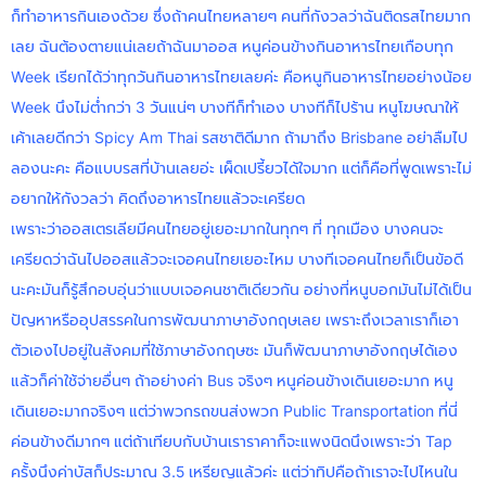
ก็ทำอาหารกินเองด้วย ซึ่งถ้าคนไทยหลายๆ คนที่กังวลว่าฉันติดรสไทยมาก
เลย ฉันต้องตายแน่เลยถ้าฉันมาออส หนูค่อนข้างกินอาหารไทยเกือบทุก
Week เรียกได้ว่าทุกวันกินอาหารไทยเลยค่ะ คือหนูกินอาหารไทยอย่างน้อย
Week นึงไม่ต่ำกว่า 3 วันแน่ๆ บางทีก็ทำเอง บางทีก็ไปร้าน หนูโฆษณาให้
เค้าเลยดีกว่า Spicy Am Thai รสชาติดีมาก ถ้ามาถึง Brisbane อย่าลืมไป
ลองนะคะ คือแบบรสที่บ้านเลยอ่ะ เผ็ดเปรี้ยวได้ใจมาก แต่ก็คือที่พูดเพราะไม่
อยากให้กังวลว่า คิดถึงอาหารไทยแล้วจะเครียด
เพราะว่าออสเตรเลียมีคนไทยอยู่เยอะมากในทุกๆ ที่ ทุกเมือง บางคนจะ
เครียดว่าฉันไปออสแล้วจะเจอคนไทยเยอะไหม บางทีเจอคนไทยก็เป็นข้อดี
นะคะมันก็รู้สึกอบอุ่นว่าแบบเจอคนชาติเดียวกัน อย่างที่หนูบอกมันไม่ได้เป็น
ปัญหาหรืออุปสรรคในการพัฒนาภาษาอังกฤษเลย เพราะถึงเวลาเราก็เอา
ตัวเองไปอยู่ในสังคมที่ใช้ภาษาอังกฤษซะ มันก็พัฒนาภาษาอังกฤษได้เอง
แล้วก็ค่าใช้จ่ายอื่นๆ ถ้าอย่างค่า Bus จริงๆ หนูค่อนข้างเดินเยอะมาก หนู
เดินเยอะมากจริงๆ แต่ว่าพวกรถขนส่งพวก Public Transportation ที่นี่
ค่อนข้างดีมากๆ แต่ถ้าเทียบกับบ้านเราราคาก็จะแพงนิดนึงเพราะว่า Tap
ครั้งนึงค่าบัสก็ประมาณ 3.5 เหรียญแล้วค่ะ แต่ว่าทิปคือถ้าเราจะไปไหนใน