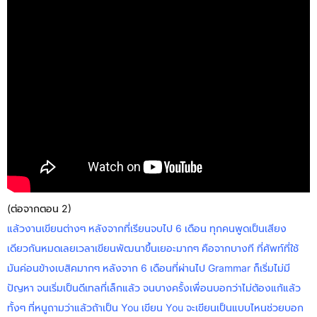
(ต่อจากตอน 2)
แล้วงานเขียนต่างๆ หลังจากที่เรียนจบไป 6 เดือน ทุกคนพูดเป็นเสียง
เดียวกันหมดเลยเวลาเขียนพัฒนาขึ้นเยอะมากๆ คือจากบางที ที่ศัพท์ที่ใช้
มันค่อนข้างเบสิคมากๆ หลังจาก 6 เดือนที่ผ่านไป Grammar ก็เริ่มไม่มี
ปัญหา จนเริ่มเป็นดีเทลที่เล็กแล้ว จนบางครั้งเพื่อนบอกว่าไม่ต้องแก้แล้ว
ทั้งๆ ที่หนูถามว่าแล้วถ้าเป็น You เขียน You จะเขียนเป็นแบบไหนช่วยบอก