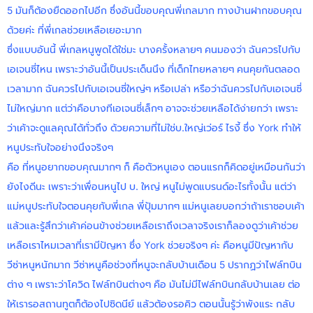
5 มันก็ต้องยืดออกไปอีก ซึ่งอันนี้ขอบคุณพี่เกลมาก ทางบ้านฝากขอบคุณ
ด้วยค่ะ ที่พี่เกลช่วยเหลือเยอะมาก
ซึ่งแบบอันนี้ พี่เกลหนูพูดได้ใช่มะ บางครั้งหลายๆ คนมองว่า ฉันควรไปกับ
เอเจนซี่ไหน เพราะว่าอันนี้เป็นประเด็นนึง ที่เด็กไทยหลายๆ คนคุยกันตลอด
เวลามาก ฉันควรไปกับเอเจนซี่ใหญ่ๆ หรือเปล่า หรือว่าฉันควรไปกับเอเจนซี่
ไม่ใหญ่มาก แต่ว่าคือบางทีเอเจนซี่เล็กๆ อาจจะช่วยเหลือได้ง่ายกว่า เพราะ
ว่าเค้าจะดูแลคุณได้ทั่วถึง ด้วยความที่ไม่ใช่บ.ใหญ่เว่อร์ ไรงี้ ซึ่ง York ทำให้
หนูประทับใจอย่างนึงจริงๆ
คือ ที่หนูอยากขอบคุณมากๆ ก็ คือตัวหนูเอง ตอนแรกก็คิดอยู่เหมือนกันว่า
ยังไงดีนะ เพราะว่าเพื่อนหนูไป บ. ใหญ่ หนูไม่พูดแบรนด์อะไรทั้งนั้น แต่ว่า
แม่หนูประทับใจตอนคุยกับพี่เกล พี่ปุ้มมากๆ แม่หนูเลยบอกว่าถ้าเราชอบเค้า
แล้วและรู้สึกว่าเค้าค่อนข้างช่วยเหลือเราถึงเวลาจริงเราก็ลองดูว่าเค้าช่วย
เหลือเราไหมเวลาที่เรามีปัญหา ซึ่ง York ช่วยจริงๆ ค่ะ คือหนูมีปัญหากับ
วีซ่าหนูหนักมาก วีซ่าหนูคือช่วงที่หนูจะกลับบ้านเดือน 5 ปรากฏว่าไฟล์ทบิน
ต่าง ๆ เพราะว่าโควิด ไฟล์ทบินต่างๆ คือ มันไม่มีไฟล์ทบินกลับบ้านเลย ต่อ
ให้เรารอสถานทูตก็ต้องไปซิดนีย์ แล้วต้องรอคิว ตอนนั้นรู้ว่าพังแระ กลับ