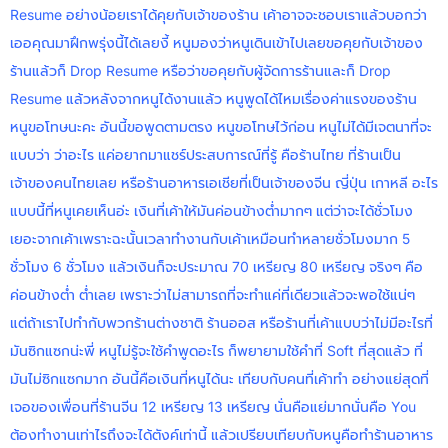
Resume อย่างน้อยเราได้คุยกับเจ้าของร้าน เค้าอาจจะชอบเราแล้วบอกว่า
เออคุณมาฝึกพรุ่งนี้ได้เลยงี้ หนูมองว่าหนูเดินเข้าไปเลยขอคุยกับเจ้าของ
ร้านแล้วก็ Drop Resume หรือว่าขอคุยกับผู้จัดการร้านและก็ Drop
Resume แล้วหลังจากหนูได้งานแล้ว หนูพูดได้ไหมเรื่องค่าแรงของร้าน
หนูขอโทษนะคะ อันนี้ขอพูดตามตรง หนูขอโทษไว้ก่อน หนูไม่ได้มีเจตนาที่จะ
แบบว่า ว่าอะไร แค่อยากมาแชร์ประสบการณ์ที่รู้ คือร้านไทย ที่ร้านเป็น
เจ้าของคนไทยเลย หรือร้านอาหารเอเชียที่เป็นเจ้าของจีน ญี่ปุ่น เกาหลี อะไร
แบบนี้ที่หนูเคยเห็นอ่ะ เงินที่เค้าให้มันค่อนข้างต่ำมากๆ แต่ว่าจะได้ชั่วโมง
เยอะจากเค้าเพราะฉะนั้นเวลาทำงานกับเค้าเหมือนทำหลายชั่วโมงมาก 5
ชั่วโมง 6 ชั่วโมง แล้วเงินก็จะประมาณ 70 เหรียญ 80 เหรียญ จริงๆ คือ
ค่อนข้างต่ำ ต่ำเลย เพราะว่าไม่สามารถที่จะทำแค่ที่เดียวแล้วจะพอใช้แน่ๆ
แต่ถ้าเราไปทำกับพวกร้านต่างชาติ ร้านออส หรือร้านที่เค้าแบบว่าไม่มีอะไรที่
มันซิกแซกน่ะพี่ หนูไม่รู้จะใช้คำพูดอะไร ก็พยายามใช้คำที่ Soft ที่สุดแล้ว ที่
มันไม่ซิกแซกมาก อันนี้คือเงินที่หนูได้นะ เทียบกับคนที่เค้าทำ อย่างแย่สุดที่
เจอของเพื่อนที่ร้านจีน 12 เหรียญ 13 เหรียญ นั่นคือแย่มากนั่นคือ You
ต้องทำงานเท่าไรถึงจะได้ตังค์เท่านี้ แล้วเปรียบเทียบกับหนูคือทำร้านอาหาร