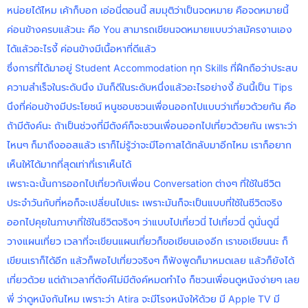
หน่อยได้ไหม เค้าก็บอก เอ่อนี่ตอนนี้ สมมุติว่าเป็นจดหมาย คือจดหมายนี้
ค่อนข้างครบแล้วนะ คือ You สามารถเขียนจดหมายแบบว่าสมัครงานเอง
ได้แล้วอะไรงี้ ค่อนข้างมีเนื้อหาที่ดีแล้ว
ซึ่งการที่ได้มาอยู่ Student Accommodation ทุก Skills ที่ฝึกถือว่าประสบ
ความสำเร็จในระดับนึง มันก็ดีในระดับหนึ่งแล้วอะไรอย่างงี้ อันนี้เป็น Tips
นึงที่ค่อนข้างมีประโยชน์ หนูชอบชวนเพื่อนออกไปแบบว่าเที่ยวด้วยกัน คือ
ถ้ามีตังค์นะ ถ้าเป็นช่วงที่มีตังค์ก็จะชวนเพื่อนออกไปเที่ยวด้วยกัน เพราะว่า
ไหนๆ ก็มาถึงออสแล้ว เราก็ไม่รู้ว่าจะมีโอกาสได้กลับมาอีกไหม เราก็อยาก
เห็นให้ได้มากที่สุดเท่าที่เราเห็นได้
เพราะฉะนั้นการออกไปเที่ยวกับเพื่อน Conversation ต่างๆ ที่ใช้ในชีวิต
ประจำวันกับที่หอก็จะเปลี่ยนไปแระ เพราะมันก็จะเป็นแบบที่ใช้ในชีวิตจริง
ออกไปคุยในภาษาที่ใช้ในชีวิตจริงๆ ว่าแบบไปเที่ยวนี่ ไปเที่ยวนี่ ดูนั่นดูนี่
วางแผนเที่ยว เวลาที่จะเขียนแผนเที่ยวก็ขอเขียนเองอีก เราขอเขียนนะ ก็
เขียนเราก็ได้อีก แล้วก็พอไปเที่ยวจริงๆ ก็ฟังพูดก็มาหมดเลย แล้วก็ยังได้
เที่ยวด้วย แต่ถ้าเวลาที่ตังค์ไม่มีตังค์หมดทำไง ก็ชวนเพื่อนดูหนังง่ายๆ เลย
พี่ ว่าดูหนังกันไหม เพราะว่า Atira จะมีโรงหนังให้ด้วย มี Apple TV มี