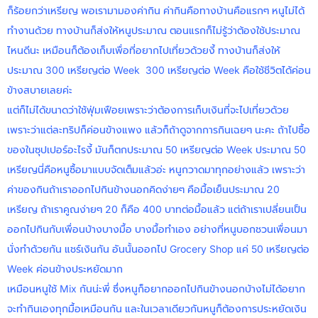
ก็ร้อยกว่าเหรียญ พอเรามามองค่ากิน ค่ากินคือทางบ้านคือแรกๆ หนูไม่ได้
ทำงานด้วย ทางบ้านก็ส่งให้หนูประมาณ ตอนแรกก็ไม่รู้ว่าต้องใช้ประมาณ
ไหนดีนะ เหมือนก็ต้องเก็บเพื่อที่อยากไปเที่ยวด้วยงี้ ทางบ้านก็ส่งให้
ประมาณ 300 เหรียญต่อ Week 300 เหรียญต่อ Week คือใช้ชีวิตได้ค่อน
ข้างสบายเลยค่ะ
แต่ก็ไม่ได้ขนาดว่าใช้ฟุ่มเฟือยเพราะว่าต้องการเก็บเงินที่จะไปเที่ยวด้วย
เพราะว่าแต่ละทริปก็ค่อนข้างแพง แล้วก็ถ้าดูจากการกินเฉยๆ นะคะ ถ้าไปซื้อ
ของในซุปเปอร์อะไรงี้ มันก็ตกประมาณ 50 เหรียญต่อ Week ประมาณ 50
เหรียญนี่คือหนูซื้อมาแบบจัดเต็มแล้วอ่ะ หนูกวาดมาทุกอย่างแล้ว เพราะว่า
ค่าของกินถ้าเราออกไปกินข้างนอกคิดง่ายๆ คือมื้อเย็นประมาณ 20
เหรียญ ถ้าเราคูณง่ายๆ 20 ก็คือ 400 บาทต่อมื้อแล้ว แต่ถ้าเราเปลี่ยนเป็น
ออกไปกินกับเพื่อนบ้างบางมื้อ บางมื้อทำเอง อย่างที่หนูบอกชวนเพื่อนมา
นั่งทำด้วยกัน แชร์เงินกัน อันนั้นออกไป Grocery Shop แค่ 50 เหรียญต่อ
Week ค่อนข้างประหยัดมาก
เหมือนหนูใช้ Mix กันน่ะพี่ ซึ่งหนูก็อยากออกไปกินข้างนอกบ้างไม่ได้อยาก
จะทำกินเองทุกมื้อเหมือนกัน และในเวลาเดียวกันหนูก็ต้องการประหยัดเงิน