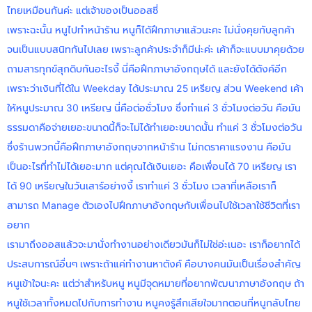
ไทยเหมือนกันค่ะ แต่เจ้าของเป็นออสซี่
เพราะฉะนั้น หนูไปทำหน้าร้าน หนูก็ได้ฝึกภาษาแล้วนะคะ ไม่นั่งคุยกับลูกค้า
จนเป็นแบบสนิทกันไปเลย เพราะลูกค้าประจำก็มีน่ะค่ะ เค้าก็จะแบบมาคุยด้วย
ถามสารทุกข์สุกดิบกันอะไรงี้ นี่คือฝึกภาษาอังกฤษได้ และยังได้ตังค์อีก
เพราะว่าเงินที่ได้ใน Weekday ได้ประมาณ 25 เหรียญ ส่วน Weekend เค้า
ให้หนูประมาณ 30 เหรียญ นี่คือต่อชั่วโมง ซึ่งทำแค่ 3 ชั่วโมงต่อวัน คือมัน
ธรรมดาคือจ่ายเยอะขนาดนี้ก็จะไม่ได้ทำเยอะขนาดนั้น ทำแค่ 3 ชั่วโมงต่อวัน
ซึ่งร้านพวกนี้คือฝึกภาษาอังกฤษจากหน้าร้าน ไม่กดราคาแรงงาน คือมัน
เป็นอะไรที่ทำไม่ได้เยอะมาก แต่คุณได้เงินเยอะ คือเพื่อนได้ 70 เหรียญ เรา
ได้ 90 เหรียญในวันเสาร์อย่างงี้ เราทำแค่ 3 ชั่วโมง เวลาที่เหลือเราก็
สามารถ Manage ตัวเองไปฝึกภาษาอังกฤษกับเพื่อนไปใช้เวลาใช้ชีวิตที่เรา
อยาก
เรามาถึงออสแล้วจะมานั่งทำงานอย่างเดียวมันก็ไม่ใช่อ่ะเนอะ เราก็อยากได้
ประสบการณ์อื่นๆ เพราะถ้าแค่ทำงานหาตังค์ คือบางคนมันเป็นเรื่องสำคัญ
หนูเข้าใจนะคะ แต่ว่าสำหรับหนู หนูมีจุดหมายที่อยากพัฒนาภาษาอังกฤษ ถ้า
หนูใช้เวลาทั้งหมดไปกับการทำงาน หนูคงรู้สึกเสียใจมากตอนที่หนูกลับไทย