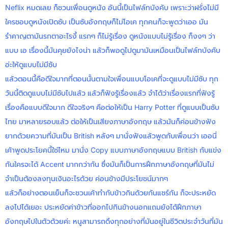
Neflix หมดเลย ก็ชวนเพื่อนดูหนัง อันนี้เป็นไฟล์ทบังคับ เพราะว่าฝรั่งไม่มี
ใครชอบดูหนังเปิดซับ เป็นซับอังกฤษก็ไม่โอเค ทุกคนก็จะพูดว่าเออ มัน
รำคาญตามันรกตาอะไรงี้ แรกๆ ก็ไม่รู้เรื่อง ดูหนังแบบไม่รู้เรื่อง ก็งงๆ ว่า
แบบ เอ เรื่องนี้มันคุยยังไงน่า แล้วก็พอดูไปดูมามันเหมือนเป็นไฟล์ทบังคับ
อ่ะให้ดูแบบไม่มีซับ
แล้วตอนนี้คือดีใจมากที่ตอนนั้นตามใจเพื่อนแบบโอเคที่จะดูแบบไม่มีซับ ทุก
วันนี้ติดดูแบบไม่มีซับไปแล้ว แล้วก็ฟังรู้เรื่องแล้ว จำได้ว่าเรื่องแรกที่ฟังรู้
เรื่องคือแบบดีใจมาก ดีใจจริงๆ คือต่อให้เป็น Harry Potter ที่ดูแบบเป็นซับ
ไทย มาหลายรอบแล้ว ต่อให้เป็นเสียงภาษาอังกฤษ แล้วมันก็ค่อนข้างฟัง
ยากด้วยความที่มันเป็น British หลังๆ มานั่งฟังแล้วพูดกับเพื่อนว่า เออนี่
เค้าพูดประโยคนี้ใช่ไหม มานั่ง Copy แบบภาษาอังกฤษแบบ British กับแข่ง
กันใครจะได้ Accent มากกว่ากัน ซึ่งมันก็เป็นการฝึกภาษาอังกฤษที่มันไม่
จำเป็นต้องลงทุนเงินอะไรด้วย ค่อนข้างมีประโยชน์มากๆ
แล้วก็อย่างตอนเย็นก็จะชวนเค้าทำกับข้าวกินด้วยกันแชร์กัน ก็จะประหยัด
ลงไปได้เยอะ ประหยัดค่าข้าวที่ออกไปกินข้างนอกแถมยังได้ฝึกภาษา
อังกฤษไปในตัวด้วยค่ะ หนูสามารถดึงทุกอย่างที่มันอยู่ในชีวิตประจำวันที่มัน