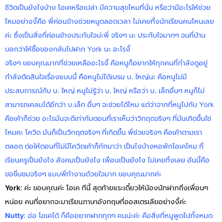
ชีวิตเป็นยังไงบ้าง โอเคหรือเปล่า มีความสุขไหมที่นั่น หรือว่ามีอะไรให้ช่วย
ไหมอย่างงี้คือ พี่ค่อนข้างช่วยหนูตลอดเวลา ไม่เคยทิ้งนักเรียนคนไหนเลย
ค่ะ ซึ่งเป็นสิ่งที่ค่อนข้างประทับใจน่ะพี่ จริงๆ นะ ประทับใจมากๆ จนที่บ้าน
บอกว่าให้ซื้อของกลับไปฝาก York นะ อะไรงี้
จริงๆ ขอบคุณมากที่ช่วยเหลืออะไรงี้ คือหนูก็อยากให้ทุกคนที่กำลังดูอยู่
กำลังตัดสินใจเรื่องแบบนี้ คือหนูไม่ได้เบรม บ. ใหญ่นะ คือหนูไม่มี
ประสบการณ์กับ บ. ใหญ่ หนูไม่รู้ว่า บ. ใหญ่ หรือว่า บ. เล็กอื่นๆ หนูก็ไม่
สามารถเคลมได้อีกว่า บ.เล็ก อื่นๆ จะช่วยได้ไหม แต่ว่าจากที่หนูไปกับ York
คือเค้าก็ช่วย อะไรมันจะดีเท่ากับตอนที่เราเห็นว่าวิกฤตจริงๆ ที่มันเกิดขึ้นใช่
ไหมคะ โควิด มันก็เป็นวิกฤตจริงๆ ที่เกิดขึ้น พี่ช่วยจริงๆ คือเค้าตามเรา
ตลอด ต่อให้ตอนที่ไม่มีโควิดเค้าก็ทักมาว่า เป็นไงบ้างหอพักโอเคไหม ที่
เรียนครูเป็นยังไง สังคมเป็นยังไง เพื่อนเป็นยังไง ไม่เคยทิ้งเลย อันนี้คือ
ขอชื่นชมจริงๆ แบบพี่ทำงานด้วยใจมาก ขอบคุณมากค่ะ
York
: ค่ะ ขอบคุณค่ะ โอเค ทีนี้ สุดท้ายแระเดี๋ยวให้น้องนัทฝากถึงเพื่อนๆ
หน่อย คนที่อยากจะมาเรียนภาษาอังกฤษที่ออสเตรเลียอย่างงี้ค่ะ
Nutty
: อ่อ โอเคได้ ก็คืออยากฝากทุกๆ คนน่ะค่ะ คือสิ่งที่หนูพูดไปทั้งหมด