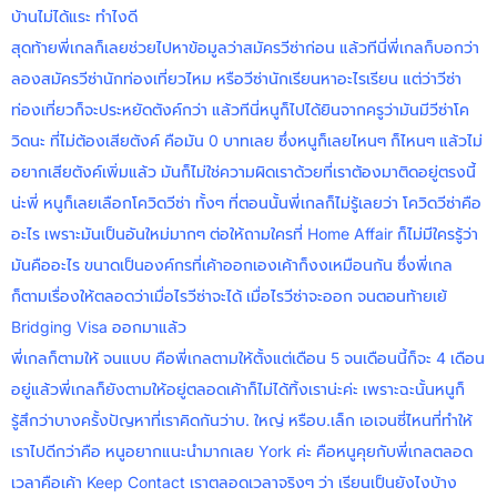
บ้านไม่ได้แระ ทำไงดี
สุดท้ายพี่เกลก็เลยช่วยไปหาข้อมูลว่าสมัครวีซ่าก่อน แล้วทีนี่พี่เกลก็บอกว่า
ลองสมัครวีซ่านักท่องเที่ยวไหม หรือวีซ่านักเรียนหาอะไรเรียน แต่ว่าวีซ่า
ท่องเที่ยวก็จะประหยัดตังค์กว่า แล้วทีนี่หนูก็ไปได้ยินจากครูว่ามันมีวีซ่าโค
วิดนะ ที่ไม่ต้องเสียตังค์ คือมัน 0 บาทเลย ซึ่งหนูก็เลยไหนๆ ก็ไหนๆ แล้วไม่
อยากเสียตังค์เพิ่มแล้ว มันก็ไม่ใช่ความผิดเราด้วยที่เราต้องมาติดอยู่ตรงนี้
น่ะพี่ หนูก็เลยเลือกโควิดวีซ่า ทั้งๆ ที่ตอนนั้นพี่เกลก็ไม่รู้เลยว่า โควิดวีซ่าคือ
อะไร เพราะมันเป็นอันใหม่มากๆ ต่อให้ถามใครที่ Home Affair ก็ไม่มีใครรู้ว่า
มันคืออะไร ขนาดเป็นองค์กรที่เค้าออกเองเค้าก็งงเหมือนกัน ซึ่งพี่เกล
ก็ตามเรื่องให้ตลอดว่าเมื่อไรวีซ่าจะได้ เมื่อไรวีซ่าจะออก จนตอนท้ายเย้
Bridging Visa ออกมาแล้ว
พี่เกลก็ตามให้ จนแบบ คือพี่เกลตามให้ตั้งแต่เดือน 5 จนเดือนนี้ก็จะ 4 เดือน
อยู่แล้วพี่เกลก็ยังตามให้อยู่ตลอดเค้าก็ไม่ได้ทิ้งเราน่ะค่ะ เพราะฉะนั้นหนูก็
รู้สึกว่าบางครั้งปัญหาที่เราคิดกันว่าบ. ใหญ่ หรือบ.เล็ก เอเจนซี่ไหนที่ทำให้
เราไปดีกว่าคือ หนูอยากแนะนำมากเลย York ค่ะ คือหนูคุยกับพี่เกลตลอด
เวลาคือเค้า Keep Contact เราตลอดเวลาจริงๆ ว่า เรียนเป็นยังไงบ้าง