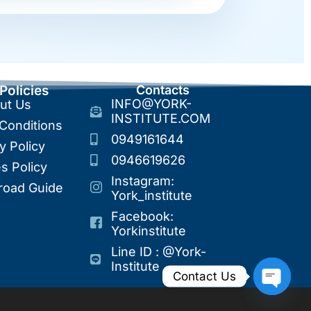
 Policies
Contacts
INFO@YORK-
ut Us
INSTITUTE.COM
Conditions
0949161644
y Policy
0946619626
s Policy
Instagram:
road Guide
York_institute
Facebook:
Yorkinstitute
Line ID : @york-
Institute
Contact Us
Open Ch