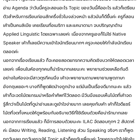
อ่าน Agenda ว่าวันนี้ครูจะสอนอะไร Topic ของวันนี้คืออะไร แล้วก็เตรียม
ตัวสำหรับการเรียนก่อนสักครึ่งชั่วโมงล่วงหน้า แล้วมันก็ดีขึ้นค่ะ ครูที่สอน
เค้าเป็นคนลิเบีย เคยเรียนที่อเมริกา และแคนาดามา จบปริญญาด้าน
Applied Linguistic โดยเฉพาะเลยค่ะ เนื่องจากครูเองก็ไม่ใช่ Native
Speaker เค้าก็เลยมีความเข้าใจนักเรียนมากๆ ครูจะคอยให้กำลังนักเรียน
ตลอดค่ะ
นอกจากเรื่องเรียนแล้ว ก็จะคอยสอดแทรกความคิดเชิงบวกให้ตลอดเวลา
เลยค่ะ เพื่อนในห้องทุกคนก็น่ารักมากเลยนะคะ พยายามช่วยเหลือกันดี
อย่างในห้องจะมีสาวตุรกีคนนึง เค้าจะพยายามถามพยายามพูดภาษา
อังกฤษเยอะๆ บางทีก็พูดผิดบ้างถูกบ้าง แต่มันเป็นเรื่องดีมากนะคะ แล้ว
เค้าก็จะจดโน้ตแกรมม่าหรือคำศัพท์ไว้ตลอด มีวันนึงแอบเห็นโน้ตที่เค้าจด
รู้สึกว่าเป็นโน้ตที่ดูน่าอ่านและดูเข้าใจง่ายมาก เลยคุยกับเค้า เค้าก็ใจดีแชร์
โน้ตที่จดทั้งหมดให้ดูพร้อมกับอธิบายวิธีที่ใช้เรียนด้วยคือน่ารักมากเลย
นอกจากการเรียนแล้ว ก็มีการสอบด้วยนะคะ ILAC จัดสอบทุกๆ 2 สัปดาห์
ค่ะ มีสอบ Writing, Reading, Listening ส่วน Speaking จริงๆ เราก็พูด
ทุกวันเลย ทุกวันครูจะให้ Topic แล้วก็คุยกับเพื่อนค่ะ โดยครูจะเข้าไปฟังใน