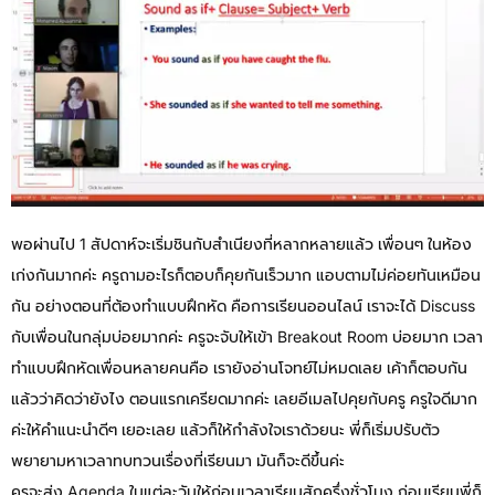
พอผ่านไป 1 สัปดาห์จะเริ่มชินกับสำเนียงที่หลากหลายแล้ว เพื่อนๆ ในห้อง
เก่งกันมากค่ะ ครูถามอะไรก็ตอบก็คุยกันเร็วมาก แอบตามไม่ค่อยทันเหมือน
กัน อย่างตอนที่ต้องทำแบบฝึกหัด คือการเรียนออนไลน์ เราจะได้ Discuss
กับเพื่อนในกลุ่มบ่อยมากค่ะ ครูจะจับให้เข้า Breakout Room บ่อยมาก เวลา
ทำแบบฝึกหัดเพื่อนหลายคนคือ เรายังอ่านโจทย์ไม่หมดเลย เค้าก็ตอบกัน
แล้วว่าคิดว่ายังไง ตอนแรกเครียดมากค่ะ เลยอีเมลไปคุยกับครู ครูใจดีมาก
ค่ะให้คำแนะนำดีๆ เยอะเลย แล้วก็ให้กำลังใจเราด้วยนะ พี่ก็เริ่มปรับตัว
พยายามหาเวลาทบทวนเรื่องที่เรียนมา มันก็จะดีขึ้นค่ะ
ครูจะส่ง Agenda ในแต่ละวันให้ก่อนเวลาเรียนสักครึ่งชั่วโมง ก่อนเรียนพี่ก็