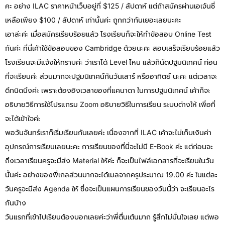
คะ อย่าง ILAC ราคาหน้าเว็บอยู่ที่ $125 / สัปดาห์ แต่ถ้าสมัครผ่านเอเจ้นซี่
เหลือเพียง $100 / สัปดาห์ เท่านั้นค่ะ ถูกกว่ากันเยอะเลยนะคะ
เอาล่ะค่ะ เมื่อสมัครเรียบร้อยแล้ว โรงเรียนก็จะให้ทำข้อสอบ Online Test
กันค่ะ ที่นี่เค้าใช้ข้อสอบของ Cambridge ด้วยนะคะ สอบเสร็จเรียบร้อยแล้ว
โรงเรียนจะมีแจ้งให้ทราบค่ะ ว่าเราได้ Level ไหน แล้วก็นัดปฐมนิเทศน์ ก่อน
ที่จะเรียนค่ะ ส่วนมากจะปฐมนิเทศน์กันวันเสาร์ หรืออาทิตย์ นะคะ แต่เวลาจะ
ดึกนิดนึงค่ะ เพราะต้องอิงเวลาของที่แคนาดา ในการปฐมนิเทศน์ เค้าก็จะ
อธิบายวิธีการใช้โปรแกรม Zoom อธิบายวิธีในการเรียน ระบบต่างให้ เพื่อที่
จะได้เข้าใจค่ะ
พอวันจันทร์เราก็เริ่มเรียนกันเลยค่ะ เนื่องจากที่ ILAC เค้าจะไม่เก็บเงินค่า
อุปกรณ์การเรียนเลยนะคะ การเรียนของที่นี่จะไม่มี E-Book ค่ะ แต่ก่อนจะ
ถึงเวลาเรียนครูจะมีส่ง Material ให้ค่ะ ก็จะเป็นไฟล์เอกสารที่จะเรียนในวัน
นั้นค่ะ อย่างของพี่เกลส่วนมากจะได้เมลจากครูประมาณ 19.00 ค่ะ ในแต่ละ
วันครูจะมีส่ง Agenda ให้ ซึ่งจะเป็นแผนการเรียนของวันนี้ว่า จะเรียนอะไร
กันบ้าง
วันแรกที่เข้าไปเรียนต้องบอกเลยค่ะว่าพี่ตื่นเต้นมาก รู้สึกไม่มั่นใจเลย แต่พอ