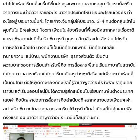
เข้าไปในห้องเรียนก็จะเริ่มดีขึ้นค่ะ ครูจะพยายามชวนเราคุย วันแรกก็จะเริ่ม
จากการแนะนำตัวว่าเราชื่ออะไร มาจากประเทศไหน ชอบอะไรสนใจอะไร ทำ
อะไรอยู่ ประมาณนั้นค่ะ โดยเค้าจะจับกลุ่มให้ประมาณ 3-4 คนต่อกลุ่มเข้าไป
คุยกันใน Breakout Room เพื่อนในห้องเรียนที่พี่เจอมีหลากหลายเชื้อชาติ
และอาชีพมากค่ะ มีทั้ง รัสเซีย ตุรกี ยูเครน อิตาลี สเปน อิหร่าน ไต้หวัน
เกาหลีใต้ แม็กซิโก บางคนก็เป็นนักศึกษาแพทย์, นักศึกษาเภสัช,
ทนายความ, แม่บ้าน, พนักงานบริษัท, ธุรกิจส่วนตัว เป็นต้น
ความยากของการเรียนสำหรับพี่คือ การสื่อสาร พี่เคยเรียนภาษากับสถาบัน
ในไทยมา เวลาเราเรียนในไทย เรียนกับครูต่างชาติจริง แต่เพื่อนๆ ในห้องก็
เป็นคนไทย ต่อให้พูดภาษาอังกฤษเราก็รู้ว่าเค้าพูดว่าอะไร เพราะเราคุ้นเคย
เราชิน แต่เรียนออนไลน์มันได้ความรู้สึกเหมือนไปเรียนภาษาในต่างประเทศ
เลยค่ะ คือปัญหาของการสื่อสารคือสำเนียงที่หลากหลายของเพื่อนๆ ค่ะ
อย่างรัสเซีย ตะวันออกกลาง อเมริกาใต้ ตุรกี เป็นสำเนียงที่ไม่คุ้นเลย ฟัง
ครั้งแรก งง มากว่าเค้าพูดว่าอะไร แต่มันก็สนุกดีนะคะ