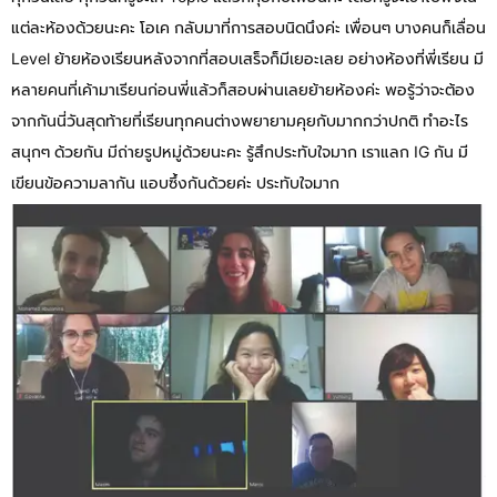
แต่ละห้องด้วยนะคะ โอเค กลับมาที่การสอบนิดนึงค่ะ เพื่อนๆ บางคนก็เลื่อน
Level ย้ายห้องเรียนหลังจากที่สอบเสร็จก็มีเยอะเลย อย่างห้องที่พี่เรียน มี
หลายคนที่เค้ามาเรียนก่อนพี่แล้วก็สอบผ่านเลยย้ายห้องค่ะ พอรู้ว่าจะต้อง
จากกันนี่วันสุดท้ายที่เรียนทุกคนต่างพยายามคุยกับมากกว่าปกติ ทำอะไร
สนุกๆ ด้วยกัน มีถ่ายรูปหมู่ด้วยนะคะ รู้สึกประทับใจมาก เราแลก IG กัน มี
เขียนข้อความลากัน แอบซึ้งกันด้วยค่ะ ประทับใจมาก