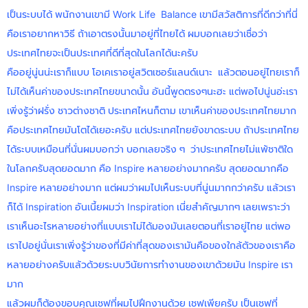
เป็นระบบได้ พนักงานเขามี Work Life Balance เขามีสวัสติการที่ดีกว่าที่นี่
คือเราอยากหาวิธี ถ้าเอาตรงนั้นมาอยู่ที่ไทยได้ ผมบอกเลยว่าเชื่อว่า
ประเทศไทยจะเป็นประเทศที่ดีที่สุดในโลกได้นะครับ
คืออยู่นู่นน่ะเราก็แบบ โอเคเราอยู่สวิตเซอร์แลนด์เนาะ แล้วตอนอยู่ไทยเราก็
ไม่ได้เห็นค่าของประเทศไทยขนาดนั้น อันนี้พูดตรงๆนะฮะ แต่พอไปนู่นอ่ะเรา
เพิ่งรู้ว่าฝรั่ง ชาวต่างชาติ ประเทศไหนก็ตาม เขาเห็นค่าของประเทศไทยมาก
คือประเทศไทยมันโตได้เยอะครับ แต่ประเทศไทยยังขาดระบบ ถ้าประเทศไทย
ได้ระบบเหมือนที่นั่นผมบอกว่า บอกเลยจริง ๆ ว่าประเทศไทยไม่แพ้ชาติใด
ในโลกครับสุดยอดมาก คือ Inspire หลายอย่างมากครับ สุดยอดมากคือ
Inspire หลายอย่างมาก แต่ผมว่าผมไปเห็นระบบที่นู่นมากกว่าครับ แล้วเรา
ก็ได้ Inspiration อันเนี้ยผมว่า Inspiration เนี่ยสำคัญมากๆ เลยเพราะว่า
เราเห็นอะไรหลายอย่างที่แบบเราไม่ได้มองมันเลยตอนที่เราอยู่ไทย แต่พอ
เราไปอยู่นั่นเราเพิ่งรู้ว่าของที่มีค่าที่สุดของเรามันคือของใกล้ตัวของเราคือ
หลายอย่างครับแล้วด้วยระบบวินัยการทำงานของเขาด้วยมัน Inspire เรา
มาก
แล้วผมก็ต้องขอบคุณเชฟที่ผมไปฝึกงานด้วย เชฟเพียครับ เป็นเชฟที่