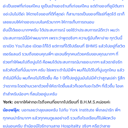
อ่ะเป็นเชฟที่เก่งแค่ไหน ยูเป็นเจ้าของร้านที่เก่งแค่ไหน แต่ถ้าของที่ยูมีต้นทา
งอ่ะมันไม่ดีอ่ะ ให้ตายไงของที่ดีที่สุดอ่ะ ก็สามารถเป็นของที่ใแย่ที่สุดได้ เราก็
เลยแบบให้ค่าของระบบในครัวมากๆ ให้การเก็บการถนอม
อันนี้ได้เยอะมากๆครับ ได้ประสบการณ์ ขอใช้ว่าประสบการณ์ดีกว่า ผมว่า
ประสบการณ์นี้มีค่าผมมากๆ เพราะว่าพูดจริงๆ ความรู้มันก็หาง่าย ทุกวันนี้
เราเปิด YouTube เปิดอะไก็ได้ แต่การที่ได้ไปเรียนที่ BHMS แล้วไปอยู่ที่สวิต
เซอร์แลนด์ รวมถึงขอบคุณพี่ๆ เอเจนซี่ทุกคนด้วยครับขอบคุณมากๆ ที่
ช่วยทำให้ผมไปถึงนู่นได้ คือผมได้ประสบการณ์มาเยอะมากๆ แล้วเรายังรัก
แล้วคิดถึงที่นั่นมากๆ ครับ ใช่เพราะถ้าไม่มีพี่ๆ ผมก็ไม่ได้ไปที่นู่นถูกไหม แล้ว
ถ้าไม่มีที่นั่น ผมก็คงไม่ได้โตขึ้น คือ 1 ปีที่ไปอยู่นู่นมันไม่มีคำว่าสูญเปล่า รู้สึก
ว่าเรากระโดดข้ามเวลาด้วยซ้ำให้เราโตขึ้นแล้วก็เจอกับอะไรดีๆ ที่เร็วขึ้น โอเค
ถ้าสำหรับน้องๆ ที่สนใจอยู่นะครับ
York:
อยากให้ฝากอะไรถึงคนที่อยากไปเรียนที่ B.H.M.S.หน่อยค่ะ
น้องฟลุ๊ค
:
บอกเลยว่าลุยเลยครับ ไปกับ York Institute พี่เกลน่ารัก พี่ๆ
ทุกคนน่ารักมากๆ แล้วทุกคนดูแลอย่างดี รวมถึงโรงเรียนก็ไม่ผิดหวัง
แน่นอนครับ ถ้าน้องมีใจรักงานสาย Hospitality จริงๆ หรือว่าสาย