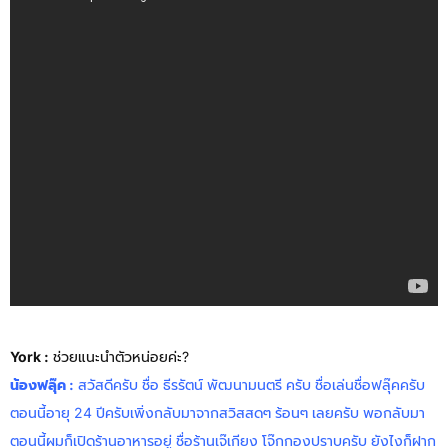
York :
ช่วยแนะนำตัวหน่อยค่ะ?
น้องฟลุ๊ค
:
สวัสดีครับ ชื่อ ธีรรัตน์ พัฒนามนตรี ครับ ชื่อเล่นชื่อฟลุ๊คครับ
ตอนนี้อายุ 24 ปีครับเพิ่งกลับมาจากสวิสสดๆ ร้อนๆ เลยครับ พอกลับมา
ตอนนี้ผมก็เปิดร้านอาหารอยู่ ชื่อร้านเจ๊เกียง โจ๊กกองปราบครับ ยังไงก็ฝาก