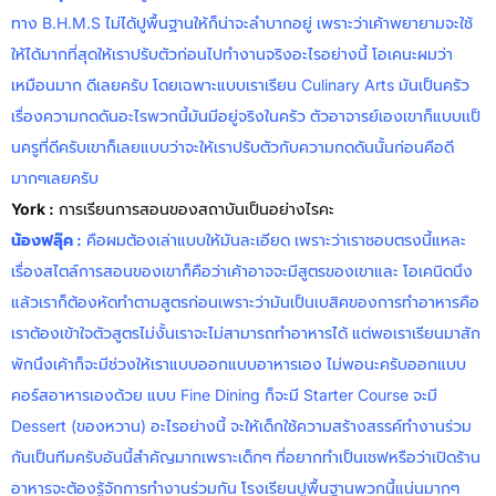
ทาง B.H.M.S ไม่ได้ปูพื้นฐานให้ก็น่าจะลำบากอยู่ เพราะว่าเค้าพยายามจะใช้
ให้ได้มากที่สุดให้เราปรับตัวก่อนไปทำงานจริงอะไรอย่างนี้ โอเคนะผมว่า
เหมือนมาก ดีเลยครับ โดยเฉพาะแบบเราเรียน Culinary Arts มันเป็นครัว
เรื่องความกดดันอะไรพวกนี้มันมีอยู่จริงในครัว ตัวอาจารย์เองเขาก็แบบเเป็
นครูที่ดีครับเขาก็เลยแบบว่าจะให้เราปรับตัวกับความกดดันนั้นก่อนคือดี
มากๆเลยครับ
York :
การเรียนการสอนของสถาบันเป็นอย่างไรคะ
น้องฟลุ๊ค
:
คือผมต้องเล่าแบบให้มันละเอียด เพราะว่าเราชอบตรงนี้แหละ
เรื่องสไตล์การสอนของเขาก็คือว่าเค้าอาจจะมีสูตรของเขาและ โอเคนิดนึง
แล้วเราก็ต้องหัดทำตามสูตรก่อนเพราะว่ามันเป็นเบสิคของการทำอาหารคือ
เราต้องเข้าใจตัวสูตรไม่งั้นเราจะไม่สามารถทำอาหารได้ แต่พอเราเรียนมาสัก
พักนึงเค้าก็จะมีช่วงให้เราแบบออกแบบอาหารเอง ไม่พอนะครับออกแบบ
คอร์สอาหารเองด้วย แบบ Fine Dining ก็จะมี Starter Course จะมี
Dessert (ของหวาน) อะไรอย่างนี้ จะให้เด็กใช้ความสร้างสรรค์ทำงานร่วม
กันเป็นทีมครับอันนี้สำคัญมากเพราะเด็กๆ ที่อยากทำเป็นเชฟหรือว่าเปิดร้าน
อาหารจะต้องรู้จักการทำงานร่วมกัน โรงเรียนปูพื้นฐานพวกนี้แน่นมากๆ