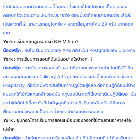
ร้านไว้อ้อมกอดด้วยนะครับ ก็กลับมาถึงแล้วก็ได้เปิดร้านที่เป็นร้านของ
ครอบครัวแต่ผมวางแผนที่จะขยายต่อ ตอนนี้เราก็กลับมาขยายต่อแล้วล่ะ
เป็นสาขาที่ 2 สาขาแรกอยู่โชคชัย 4 สาขานี้อยู่สายไหม 29 ครับ ปากซอย
เลย
York :
เรียนหลักสูตรอะไรที่ B.H.M.S คะ?
น้องฟลุ๊ค
:
ผมไปเรียน Culinary Arts ครับ เป็น Postgraduate Diploma
York :
การเรียนการสอนที่นั่นเป็นอย่างไรบ้างคะ ?
น้องฟลุ๊ค
:
การเรียนการสอนเค้า ผมว่าดีมากนะเพราะว่าเค้าเน้นปฏิบัติ คือ
อย่างผมอ่ะผมเรียน Culinary Arts ถูกไหมครับ แล้วก็จะมีเพื่อนๆ ที่เรียน
Hospitality คือวิชานี้พวกมันเป็นภาคปฏิบัติอยู่แล้ว คือทฤษฎีก็ต้องมีบ้าง
แบบแค่ให้เข้าใจแกนหลักของมัน กฎของมัน แต่ที่นี่เขาจะเน้นปฏิบัติเยอะ มัน
จะทำให้เด็กได้เนื้อๆ กับที่สำคัญสุดคือช่วง 6 เดือนหลังครับ ก็คือการ
ฝึกงานอันนี้แหละจะเป็นตัวที่ทำให้เราได้ประสบการณ์ครับ
York :
อุปกรณ์การเรียนการสอนเหมือนของจริงที่ใช้ตามร้านอาหารหรือ
เปล่าคะ
น้องฟลุ๊ค
: ถ้าให้ผมดูนะ เอาจริงๆเหมือนกัน ที่ไปฝึกงานคือถ้าโรงเรียนน่ะ