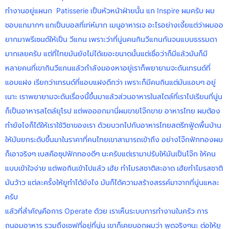
ทำงานอยู่แผนก Patisserie เป็นหัวหน้าฝ่ายนั้น แก Inspire ผมครับ ผม
ชอบแกมากๆ แกเป็นบอสที่เท่ห์มาก เมนูอาหารเจ อะไรอย่างเงี้ยแต่ว่าผมออ
ยากมาพรีเซนต์ให้เป็น วีแกน เพราะว่าที่นู่นคนกินวีแกนกันจนแบบธรรมดา
มากเลยครับ แต่ที่ไทยมันยังไม่ได้เยอะขนาดนั้นแต่เชื่อว่าก็มีแล้วมันก็มี
หลายคนที่เขากินวีแกนแล้วกำลังมองหาอยู่เราก็พยายามจะดันเทรนด์ที่
แอบแฝง เรียกว่าเทรนด์ที่แอบแฝงดีกว่า เพราะก็มีคนกินแต่มันแอบๆ อยู่
เนาะ เราพยายามจะดันเรื่องนี้ขึ้นมาแล้วส่วนอาหารในสไตล์ที่เราไปเรียนที่นู่น
ก็เป็นอาหารสไตล์ยุโรป แต่พอออกมานี่ผมขายโจ๊กขาย อาหารไทย ผมต้อง
ทำยังไงก็ได้ให้เราใช้วิชาของเรา ด้วยบวกไปกับอาหารไทยสตรีทฟู้ดพื้นบ้าน
ให้มันยกระดับขึ้นมาในราคาที่คนไทยเขาสามารถเข้าถึง อย่างโจ๊กฟักทองผม
ก็เอาจริงๆ เบสคือซุปฟักทองดีๆ นะครับแต่เรามาปรับให้มันเป็นโจ๊ก ให้คน
แบบเข้าใจง่าย แต่พอกินเข้าไปแล้ว เฮ้ย ทำไมรสชาติสะอาด เฮ้ยทำไมรสชาติ
มันว้าว แต่ละครั้งให้ยูทำได้ยังไง มันก็ได้ความสร้างสรรค์มาจากที่นู่นแหละ
ครับ
แล้วที่สำคัญคือการ Operate ด้วย เราเห็นระบบการทำงานในครัว การ
ถนอมอาหาร รวมถึงเชฟที่อยู่ที่นู่น เขาก็เคยบอกผมว่า พูดจริงๆนะ ต่อให้ยู