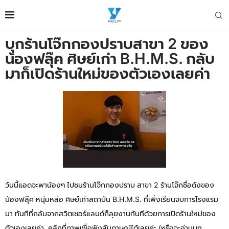
บุกร้านโจ๊กกองปราบสาขา 2 ของ
น้องฟลุ๊ค ศิษย์เก่า B.H.M.S. กลับ
มาก็เปิดร้านใหม่ของตัวเองเลยค่า
วันนี้แอดจะพาน้องๆ ไปชมร้านโจ๊กกองปราบ สาขา 2 ร้านโจ๊กชื่อดังของ
น้องฟลุ๊ค หนุ่มหล่อ ศิษย์เก่าสถาบัน B.H.M.S. ที่เพิ่งเรียนจบการโรงแรม
มา ทันทีที่กลับจากสวิตเซอร์แลนด์ก็ลุยงานทันทีด้วยการเปิดร้านใหม่ของ
ตัวเองเลยค่า คลิกที่ภาพเพื่อฟังสัมภาษณ์ได้เลยค่ะ (หรือจะอ่านบท