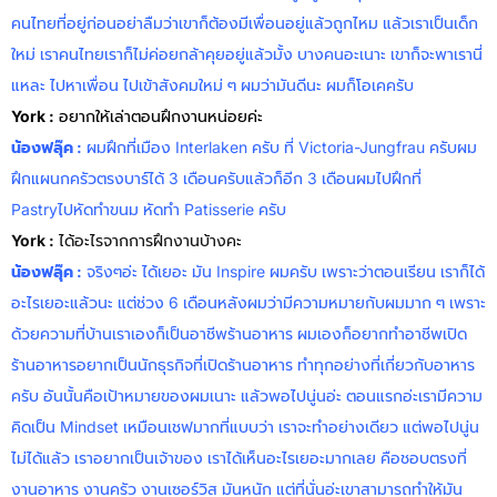
คนไทยที่อยู่ก่อนอย่าลืมว่าเขาก็ต้องมีเพื่อนอยู่แล้วถูกไหม แล้วเราเป็นเด็ก
ใหม่ เราคนไทยเราก็ไม่ค่อยกล้าคุยอยู่แล้วมั้ง บางคนอะเนาะ เขาก็จะพาเรานี่
แหละ ไปหาเพื่อน ไปเข้าสังคมใหม่ ๆ ผมว่ามันดีนะ ผมก็โอเคครับ
York :
อยากให้เล่าตอนฝึกงานหน่อยค่ะ
น้องฟลุ๊ค
:
ผมฝึกที่เมือง Interlaken ครับ ที่ Victoria-Jungfrau ครับผม
ฝึกแผนกครัวตรงบาร์ได้ 3 เดือนครับแล้วก็อีก 3 เดือนผมไปฝึกที่
Pastryไปหัดทำขนม หัดทำ Patisserie ครับ
York :
ได้อะไรจากการฝึกงานบ้างคะ
น้องฟลุ๊ค
:
จริงๆอ่ะ ได้เยอะ มัน Inspire ผมครับ เพราะว่าตอนเรียน เราก็ได้
อะไรเยอะแล้วนะ แต่ช่วง 6 เดือนหลังผมว่ามีความหมายกับผมมาก ๆ เพราะ
ด้วยความที่บ้านเราเองก็เป็นอาชีพร้านอาหาร ผมเองก็อยากทำอาชีพเปิด
ร้านอาหารอยากเป็นนักธุรกิจที่เปิดร้านอาหาร ทำทุกอย่างที่เกี่ยวกับอาหาร
ครับ อันนั้นคือเป้าหมายของผมเนาะ แล้วพอไปนู่นอ่ะ ตอนแรกอ่ะเรามีความ
คิดเป็น Mindset เหมือนเชฟมากที่แบบว่า เราจะทำอย่างเดียว แต่พอไปนู่น
ไม่ได้แล้ว เราอยากเป็นเจ้าของ เราได้เห็นอะไรเยอะมากเลย คือชอบตรงที่
งานอาหาร งานครัว งานเซอร์วิส มันหนัก แต่ที่นั่นอ่ะเขาสามารถทำให้มัน