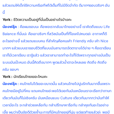
แล้วแถมให้เด็กใช้ความครีเอทีฟได้เต็มที่ไม่มีขีดจำกัด ดีมากๆชอบจริงๆ อัน
นี้
Y
Ork :
ชีวิตความเป็นอยู่ที่นั่นเป็นอย่างไรบ้างคะ
น้องฟลุ๊ค
: คือผมชอบนะ คือพอเรากลับมาไทยอย่างงี้ เราคิดถึงแบบ Life
Balance ที่นั่นน่ะ คือเอาจริงๆ ที่สวิสมันเป็นที่ที่โอเคไปหมดอ่ะ อากาศก็ดี
อะไรอย่างงี้ แล้วแถมแบบคน ที่สำคัญคือคนเค้า Friendly ครับ เค้า Nice
มากๆ แล้วแบบเราชอบชีวิตที่แบบมันสามารถจัดตารางได้ง่าย ๆ คือเราเรียน
เราก็มีเวลาเรียน เรารู้แล้ว แล้วเราสามารถทำอะไรก็ได้เพราะทุกอย่างมันเป็น
ระบบมันเป๊ะหมด อันนี้คิดถึงมากๆ พูดแล้วน้ำตาจะไหลเลย คิดถึง คิดถึง
ครับ ชอบๆ
York :
นักเรียนไทยเยอะไหมคะ
น้องฟลุ๊ค
:
คนไทยไม่ได้เยอะขนาดนั้น แล้วคนไทยไปนู่นรักกันมากขึ้นเพราะ
คนไทยมีอยู่ไม่กี่คน แถมคนไทยอ่ะพอได้เจอกันมันเหมือนเราจะเรียกว่าภาษา
เดียวกันมันก็ไม่เชิงครับ มันเหมือนแบบ Culture เดียวกันมากกว่ามันทำให้
เวลามีอะไร จะกล้าช่วยเหลือกัน กล้าปรึกษาหารือกัน กล้าคุยกันอะไรอย่าง
เงี้ย ผมว่าเป็นข้อดีด้วยซ้ำนะการที่มีคนไทยอยู่ที่นู่น แต่สุดท้ายแล้วอ่ะ พอมี