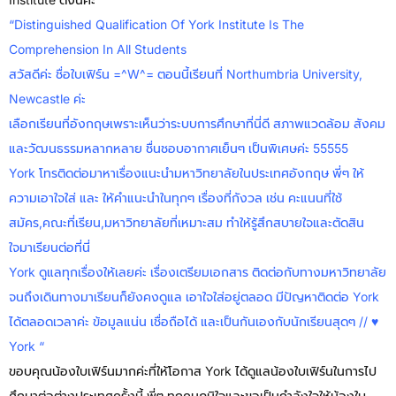
“Distinguished Qualification Of York Institute Is The
Comprehension In All Students
สวัสดีค่ะ ชื่อใบเฟิร์น =^w^= ตอนนี้เรียนที่ Northumbria University,
Newcastle ค่ะ
เลือกเรียนที่อังกฤษเพราะเห็นว่าระบบการศึกษาที่นี่ดี สภาพแวดล้อม สังคม
และวัฒนธรรมหลากหลาย ชื่นชอบอากาศเย็นๆ เป็นพิเศษค่ะ 55555
York โทรติดต่อมาหาเรื่องแนะนำมหาวิทยาลัยในประเทศอังกฤษ พี่ๆ ให้
ความเอาใจใส่ และ ให้คำแนะนำในทุกๆ เรื่องที่กังวล เช่น คะแนนที่ใช้
สมัคร,คณะที่เรียน,มหาวิทยาลัยที่เหมาะสม ทำให้รู้สึกสบายใจและตัดสิน
ใจมาเรียนต่อที่นี่
York ดูแลทุกเรื่องให้เลยค่ะ เรื่องเตรียมเอกสาร ติดต่อกับทางมหาวิทยาลัย
จนถึงเดินทางมาเรียนก็ยังคงดูแล เอาใจใส่อยู่ตลอด มีปัญหาติดต่อ York
ได้ตลอดเวลาค่ะ ข้อมูลแน่น เชื่อถือได้ และเป็นกันเองกับนักเรียนสุดๆ // ♥
York “
ขอบคุณน้องใบเฟิร์นมากค่ะที่ให้โอกาส York ได้ดูแลน้องใบเฟิร์นในการไป
ศึกษาต่อต่างประเทศครั้งนี้ พี่ๆ ทุกคนภูมิใจและขอเป็นกำลังใจให้น้องใบ