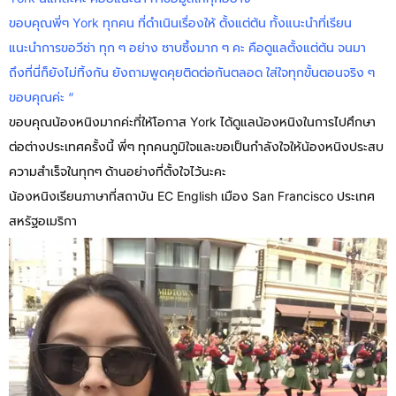
ขอบคุณพี่ๆ York ทุกคน ที่ดำเนินเรื่องให้ ตั้งแต่ต้น ทั้งแนะนำที่เรียน
แนะนำการขอวีซ่า ทุก ๆ อย่าง ซาบซึ้งมาก ๆ คะ คือดูแลตั้งแต่ต้น จนมา
ถึงที่นี่ก็ยังไม่ทิ้งกัน ยังถามพูดคุยติดต่อกันตลอด ใส่ใจทุกขั้นตอนจริง ๆ
ขอบคุณค่ะ “
ขอบคุณน้องหนิงมากค่ะที่ให้โอกาส York ได้ดูแลน้องหนิงในการไปศึกษา
ต่อต่างประเทศครั้งนี้ พี่ๆ ทุกคนภูมิใจและขอเป็นกำลังใจให้น้องหนิงประสบ
ความสำเร็จในทุกๆ ด้านอย่างที่ตั้งใจไว้นะคะ
น้องหนิงเรียนภาษาที่สถาบัน EC English เมือง San Francisco ประเทศ
สหรัฐอเมริกา