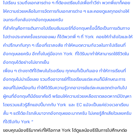
ไปเรียน รวมถึงเอกสารต่าง ๆ ที่ต้องเตรียมไปเพื่อทำวีซ่า พวกพี่เขาก็คอย
ให้ความช่วยเหลือในการจัดการกับเอกสารต่าง ๆ และคอยดูแลทุกอย่างให้
จนกระทั่งกลับจากอังกฤษเลยครับ
ที่สำคัญคือการเดินทางไปเรียนซัมเมอร์ที่อังกฤษครั้งนี้ถือเป็นการเดินทาง
ไปต่างประเทศครั้งแรกของผม ก็ได้พวกพี่ ๆ ที่ York คอยให้กำลังใจและให้
คำปรึกษากับทุก ๆ เรื่องที่เราสงสัย ทำให้หมดความกังวลในกาไปเรียนที่
อังกฤษเลยครับ อีกทั้งใบคู่มือจาก York ที่ได้รับมาทำให้สามารถใช้ชีวิตใน
อังกฤษได้อย่างไม่ยากเย็น
เพื่อน ๆ ต่างชาติที่ได้พบในโรงเรียน ทุกคนก็เป็นกันเอง ทำให้การเรียนที่
อังกฤษไม่น่าเบื่อเลย รวมถึงอาจารย์ที่โรงเรียนแต่ละคนก็มีลักษณะการ
สอนที่ไม่เหมือนกัน ทำให้ได้รับความรู้จากอาจารย์แต่ละคนแตกต่างกันไป
ผู้คนที่อังกฤษก็มีอัธยาศํยดี พร้อมให้ความช่วยเหลือเราตลอดหากมีปัญหา
โดยรวมแล้วรู้สึกแฮปปี้มากกับ York และ EC แม้จะเป็นแค่ช่วงเวลาเรียน
สั้น ๆ แต่ได้อะไรกลับมาจากอังกฤษเยอะมากครับ ไม่เคยรู้สึกเสียใจเลยครับ
ที่ได้ไปกับ York “
ขอบคุณน้องธีร์มากค่ะที่ให้โอกาส York ได้ดูแลน้องธีร์ในการไปศึกษาต่อ