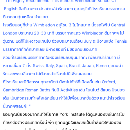
” I’m Highly Recommend This School. Wimbledon School Of
English คือดีมากๆๆ ค่ะ สต๊าฟน่ารักมากๆ คุณครูใจดี โรงเรียนบรรยากาศ
ดีมากอบอุ่นเหมือนบ้านเลย
โรงเรียนอยู่ที่ย่าน Wimbledon อยู่โซน 3 ไม่ไกลมาก นั่งรถไฟไป Central
London ประมาณ 20-30 นาที บรรยากาศแถว Wimbledon ดีมากๆๆ ไม่
วุ่นวาย แต่ก็ไม่เหงาจนเกินไป ช่วงประมาณเดือน July จะมีงานแข่ง Tennis
บรรยากาศคึกคักมากเลย มีห้างสองที่ มีของกินเยอะมาก
ส่วนที่โรงเรียนบรรยากาศในห้องเรียนอบอุ่นมากค่ะ เพื่อนๆน่ารักมาก มี
หลายเชื้อชาติ ทั้ง Swiss, Italy, Spain, Brazil, Japan, Korea ทุกคนน่า
รักและเฟรนลี่มากๆ ไม่ต้องกลัวเรื่องไม่มีเพื่อนเลยยย
ที่โรงเรียนจะมีกิจกรรมทุกอาทิตย์ มีพาไปทัวร์ที่เมืองอื่นเช่น Oxford,
Cambridge Roman Baths กับมี Activities เช่น โยนโบว์ ตีแบด ปิงปอง
เต้น เป็นกิจกรรมทำหลังเลิกเรียน ทำให้มีเพื่อนมากขึ้นด้วย แนะนำโรงเรียน
นี้มากๆๆเลยค่ะ “
ขอบคุณน้องขิงมากค่ะที่ให้โอกาส York Institute ได้ดูแลน้องขิงในการไป
ศึกษาต่อต่างประเทศครั้งนี้ พี่ๆ ทุกคนภูมิใจและขอเป็นกำลังใจให้น้องขิง