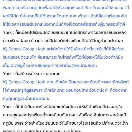
พ่อคุณแม่หรือว่าคุยกับเพื่อนได้หรือว่าในช่วงเช้าที่เขาตื่นนอนก็มีช่วงเวลาที่
เขาใช้ได้ค่ะก็เป็นกฏที่ไม่ได้เคร่งครัดมากนะคะ จริงๆ แล้วก็คือปกติเลยแค่ไม่
ให้ใช้เวลาเรียนแต่นอกเหนือจากนั้นก็คือใช้ติดต่อสื่อสารกับผู้ปกครองได้ค่ะ
York : ก็เหมือนไปเรียนปกติเลยเนอะ แค่ไม่ใช้โทรศัพท์ในเวลาเรียนแต่หลัง
เวลาเรียนน้องๆ ก็สามารถใช้ได้ปกติค่ะโรงเรียนก็ไม่ได้มีกฏห้ามอะไรเนอะ
IQ School Group : ใช่ค่ะ แต่เด็กโตจะได้รับอิสระนิดนึงแต่ในที่นี้ก็คือต้อง
รับผิดชอบตัวเองได้ คือสามารถเก็บโทรศัพท์ไว้ที่ตัวเองได้ในช่วงค่ำก็ยัง
เก็บไว้ได้อยู่ก็จะมีห้ามใช้หลังจากเวลาที่จะต้องเข้านอนค่ะ
York : ก็จะมีการกำหนดเวลานะคะ
IQ School Group : ใช่ค่ะ ส่วนเด็กเล็กเนี่ยเขาอาจจะต้องมีการฝากโทรศัพท์
ไว้กับคุณครูที่ดูแลเพราะเด็กเล็กเขาจะนอนค่อนข้างเร็วนิดนึงค่ะ ก็ต้องฝาก
กับคุณครูประจำหอพักนะคะ
York : ก็ไม่ได้เป็นการห้ามใช้นะคะแต่ก็จะมีเวลาให้ใช้ นักเรียนก็ต้องอยู่ใน
ความดูแลของโรงเรียนดั้วยเหมือนกันนะคะ แล้วเรื่องเงินในการพกล่ะคะมี
กฏมั้ย เพราะว่าอย่างโรงเรียนประจำในไทยบางโรงเรียนก็จะมีกำหนดว่าเด็ก
พกเงินได้ไม่เกินเท่าไหร่ ที่อังกฤษมีแบบนี้มั้ยคะ