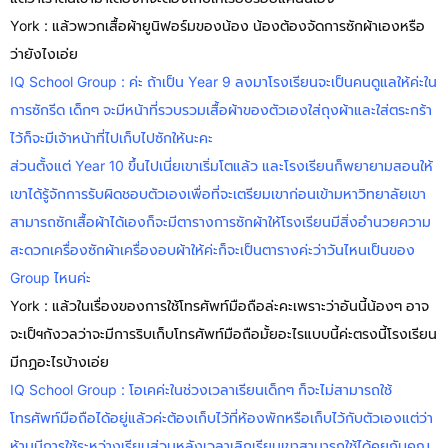
York : แล้วพวกเสื้อผ้ายูนิฟอร์มของน้อง น้องต้องจัดการซักผ้าเองหรือ
ว่ายังไงเอ่ย
IQ School Group : ค่ะ ถ้าเป็น Year 9 ลงมาโรงเรียนจะเป็นคนดูแลให้ค่ะใน
การซักรีด เด็กๆ จะมีหน้าที่รวบรวมเสื้อผ้าของตัวเองใส่ถุงผ้าและใส่ตระกร้า
ไว้ก็จะมีเจ้าหน้าที่ไปเก็บไปซักให้นะคะ
ส่วนตั้งแต่ Year 10 ขึ้นไปเนี่ยเขาเริ่มโตแล้ว และโรงเรียนก็พยายามสอนให้
เขาได้รู้จักการรับผิดชอบตัวเองเพื่อที่จะเตรียมเขาก่อนเข้ามหาวิทยาลัยเขา
สามารถซักเสื้อผ้าได้เองก็จะมีตารางการซักผ้าให้โรงเรียนมีสิ่งอำนวยความ
สะดวกเครื่องซักผ้าเครื่องอบผ้าให้ค่ะก็จะเป็นตารางค่ะว่าวันไหนเป็นของ
Group ไหนค่ะ
York : แล้วในเรื่องของการใช้โทรศัพท์มือถือล่ะคะเพราะว่าอันนี้น้องๆ อาจ
จะเป็ฯกังวลว่าจะมีการริบเก็บโทรศัพท์มือถือมั้ยอะไรแบบนี้ค่ะตรงนี้โรงเรียน
มีกฏอะไรบ้างเอ่ย
IQ School Group : โอเคค่ะในช่วงเวลาเรียนเด็กๆ ก็จะไม่สามารถใช้
โทรศัพท์มือถือได้อยู่แล้วค่ะต้องเก็บไว้ที่ห้องพักหรือเก็บไว้กับตัวเองแต่ว่า
ห้ามมีการใช้ระหว่างเรียนส่วนหลังเวลาเลิกเรียนเขาสามารถใช้ได้คุยกับคุณ