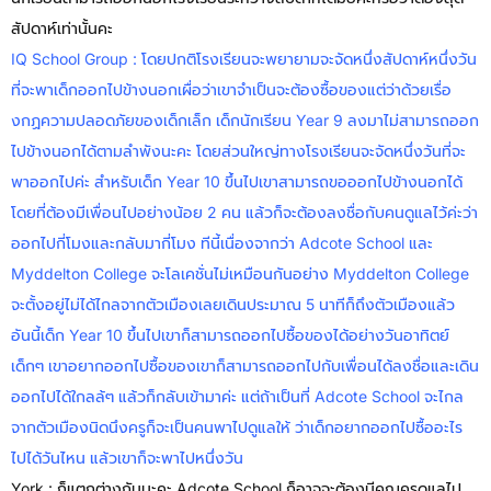
สัปดาห์เท่านั้นคะ
IQ School Group : โดยปกติโรงเรียนจะพยายามจะจัดหนึ่งสัปดาห์หนึ่งวัน
ที่จะพาเด็กออกไปข้างนอกเผื่อว่าเขาจำเป็นจะต้องซื้อของแต่ว่าด้วยเรื่อ
งกฏความปลอดภัยของเด็กเล็ก เด็กนักเรียน Year 9 ลงมาไม่สามารถออก
ไปข้างนอกได้ตามลำพังนะคะ โดยส่วนใหญ่ทางโรงเรียนจะจัดหนึ่งวันที่จะ
พาออกไปค่ะ สำหรับเด็ก Year 10 ขึ้นไปเขาสามารถขอออกไปข้างนอกได้
โดยที่ต้องมีเพื่อนไปอย่างน้อย 2 คน แล้วก็จะต้องลงชื่อกับคนดูแลไว้ค่ะว่า
ออกไปกี่โมงและกลับมากี่โมง ทีนี้เนื่องจากว่า Adcote School และ
Myddelton College จะโลเคชั่นไม่เหมือนกันอย่าง Myddelton College
จะตั้งอยู่ไม่ได้ไกลจากตัวเมืองเลยเดินประมาณ 5 นาทีก็ถึงตัวเมืองแล้ว
อันนี้เด็ก Year 10 ขึ้นไปเขาก็สามารถออกไปซื้อของได้อย่างวันอาทิตย์
เด็กๆ เขาอยากออกไปซื้อของเขาก็สามารถออกไปกับเพื่อนได้ลงชื่อและเดิน
ออกไปได้ใกลล้ๆ แล้วก็กลับเข้ามาค่ะ แต่ถ้าเป็นที่ Adcote School จะไกล
จากตัวเมืองนิดนึงครูก็จะเป็นคนพาไปดูแลให้ ว่าเด็กอยากออกไปซื้ออะไร
ไปได้วันไหน แล้วเขาก็จะพาไปหนึ่งวัน
York : ก็แตกต่างกันนะคะ Adcote School ก็อาจจะต้องมีคุณครูดูแลไป