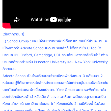
(ต่อจากตอน 1)
IQ School Group : และนี่คือมหาวิทยาลัยที่เด็กๆ เข้าได้ในปีที่ผ่านๆ มานะคะ
เนื่องจากว่า Adcote School เปิดมานานแล้วก็มีเด็กๆ ที่เข้า U Top ได้
มากมายเช่น Oxford, Cambridge, UCL รวมถึงมหาวิทยาลัยชั้นนำในต่าง
ประเทศด้วยอย่างเช่น Princeton University และ New York University
ด้วยนะคะ
Adcote School เป็นโรงเรียนประจำเรามีหอพักทั้งหมด 3 หลังนะคะ 2
หลังจะอยู่ที่ตัวอาคารหลักอีกหลังจะแยกออกไปแต่ว่าอยู่ในแคมปัสเดียวกัน
นะคะโดยที่แต่ละหอพักเนี่ยจะแบ่งตาม Year Group นะคะ หอพักที่แยกตัว
ออกไปจะเป็นหอพักสำหรับเด็ก A Level จะเห็นภาพด้านบนสุดนะคะจะเป็น
ห้องคล้ายๆ เด็กมหาวิทยาลัยเลยค่ะ 1 ห้องแชร์กัน 2 คนมีห้องน้ำในตัวนะ
คะ ส่วนภาพกลางเนี่ยจะเป็นหอพักสำหรับเด็กเล็กตั้งแต่ Year 11 ลงมาเขา