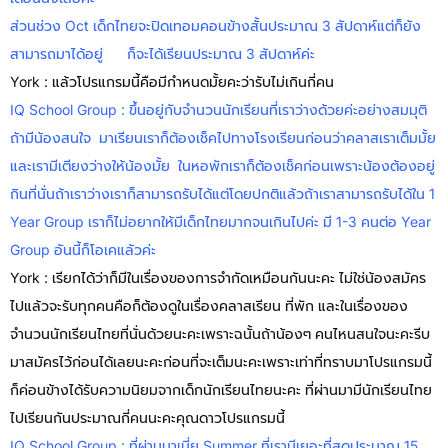
ส่วนช่วง Oct เด็กไทยจะปิดเทอมคอนข้างสั้นประมาณ 3 สัปดาห์แต่ก็ยัง
สามารถมาได้อยู่ ก็จะได้เรียนประมาณ 3 สัปดาห์ค่ะ
York : แล้วโปรแกรมนี้คือมีกำหนดมั้ยคะว่ารับไม่เกินกี่คน
IQ School Group : ขึ้นอยู่กับจำนวนนักเรียนที่เราว่างด้วยค่ะอย่างสมมุติ
ถ้ามีน้องสนใจ มาเรียนเราก็ต้องเช็คไปทางโรงเรียนก่อนว่าคลาสเราเต็มมั้ย
และเรามีเตียงว่างให้น้องมั้ย ในหอพักเราก็ต้องเช็คก่อนเพราะน้องต้องอยู่
กินที่นั่นถ้าเราว่างเราก็สามารถรับได้แต่โดยปกติแล้วถ้าเราสามารถรับได้ใน 1
Year Group เราก็ไม่อยากให้มีเด็กไทยมากจนเกินไปค่ะ มี 1-3 คนต่อ Year
Group อันนี้ก็โอเคแล้วค่ะ
York : เรียกได้ว่าก็มีในเรื่องของการจำกัดเหมือนกันนะคะ ไม่ใช่น้องสมัคร
ไปแล้วจะรับทุกคนคือก็ต้องดูในเรื่องคลาสเรียน ที่พัก และในเรื่องของ
จำนวนนักเรียนไทยที่นั่นด้วยนะคะเพราะฉนั้นถ้าน้องๆ คนไหนสนใจนะคะรีบ
มาสมัครไว้ก่อนได้เลยนะคะก่อนที่จะเต็มนะคะเพราะเท่าที่ทราบมาโปรแกรมนี้
ก็ค่อนข้างได้รับความนิยมจากเด็กนักเรียนไทยนะคะ ที่ผ่านมามีนักเรียนไทย
ไปเรียนกันประมาณกี่คนนะคะคุณดาวโปรแกรมนี้
IQ School Group : ที่ผ่านมาเนี่ย Summer ที่เรามีเยอะที่สุดประมาณ 15