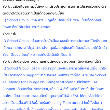
York : แล้วก็โปรแกรมนี้น้องๆจะได้รับประสบการณ์การไปเรียนร่วมกับเด็ก
ต่างชาติด้วยส่วนมากเป็นเด็กอังกฤษใช่มั้ยคะ
IQ School Group : ใช่ค่ะส่วนใหญ่เด็กไปกลับที่นี่ 70% เป็นเด็กอังกฤษ
น้องๆ ก็จะได้ไปเรียนร่วมกับเขาเลย
York : ค่ะ
IQ School Group : ส่วนการรับเข้าเนี่ยอาจจะมีการขอสัมภาษณ์นิดนึงนะคะ
เนื่องจากว่าเราจะได้ดูว่าภาษาอังกฤษน้องอยู่ในระดับไหนแล้วเราจะได้จัดเข้า
Year Group ไหนที่เหมาะสมกับตัวเด็กนักเรียนค่ะ
York : ปกติระดับภาษาอังกฤษคือต้องประมาณไหนคะถึงจะเรียนที่นี่ได้คะ
IQ School Group : จริงๆ แล้วเราดูว่าน้องเนี่ยสามารถสื่อสารได้มั้ย เข้าใจ
มั้ย แล้วเราต้อง Support มากน้อยแค่ไหนเพราะว่าที่ทั้ง Adcote School
และ Myddelton College เรามีหลักสูตรภาษาอังกฤษที่เรียกว่า EAL
Support เด็กนักเรียนต่างชาติอยู่แล้ว 3-4 ชั่วโมงต่อสัปดาห์แต่ถ้าน้องๆ
คนไหนเนี่ยอาจจะภาษาอ่อนนิดนึงคุณครูจะได้เพิ่ม EAL ให้ค่ะ หรือว่าใคร
อยากเรียนเดี่ยวก็ได้อันนี้สำหรับเด็ก Long Term นะคะแต่ทั้งนี้ทั้งนั้นกา
รสัมภาษณ์เนี่ยก็เพื่อที่เราจะได้ดูว่าเด็็กๆ เลเวลภาษาเป็นยังไงจะต้องเรียน