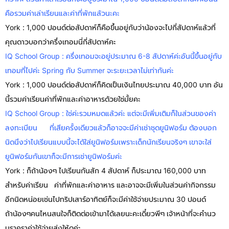
คือรวมค่าเล่าเรียนและค่าที่พักแล้วนะคะ
York : 1,000 ปอนด์ต่อสัปดาห์ก็คือขึ้นอยู่กับว่าน้องจะไปกี่สัปดาห์แล้วที่
คุณดาวบอกว่าครึ่งเทอมนี่กี่สัปดาห์คะ
IQ School Group : ครึ่งเทอมจะอยู่ประมาณ 6-8 สัปดาห์ค่ะอันนี้ขึ้นอยู่กับ
เทอมที่ไปค่ะ Spring กับ Summer จะระยะเวลาไม่เท่ากันค่ะ
York : 1,000 ปอนด์ต่อสัปดาห์ก็คิดเป็นเงินไทยประมาณ 40,000 บาท อัน
นี้รวมค่าเรียนค่าที่พักและค่าอาหารด้วยใช่มั้ยคะ
IQ School Group : ใช่ค่ะรวมหมดแล้วค่ะ แต่จะมีเพิ่มเติมก็ในส่วนของค่า
ลงทะเบียน ที่เสียครั้งเดียวแล้วก็อาจจะมีค่าเช่าชุดยูนิฟอร์ม ต้องบอก
นิดนึงว่าไปเรียนแบบนี้จะได้ใส่ยูนิฟอร์มเพราะเด็กนักเรียนจริงๆ เขาจะใส่
ยูนิฟอร์มกันเขาก็จะมีการเช่ายูนิฟอร์มค่ะ
York : ก็ถ้าน้องๆ ไปเรียนกันสัก 4 สัปดาห์ ก็ประมาณ 160,000 บาท
สำหรับค่าเรียน ค่าที่พักและค่าอาหาร และอาจจะมีเพิ่มในส่วนค่ากิจกรรม
อีกนิดหน่อยเช่นไปทริปเสาร์อาทิตย์ก็จะมีค่าใช้จ่ายประมาณ 30 ปอนด์
ถ้าน้องๆคนไหนสนใจก็ติดต่อเข้ามาได้เลยนะคะเดี๋ยวพีๆ เจ้าหน้าที่จะคำนว
นราคราค่าใช้จ่ายส่งให้ดูค่ะ