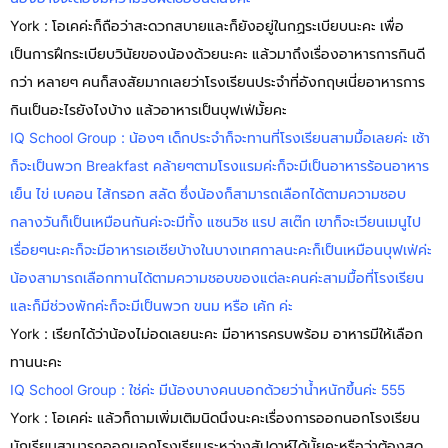
York : โอเคค่ะก็ถือว่าสะดวกสบายและก็ยังอยู่ในกฏระเบียบนะคะ เพื่อ
เป็นการฝึกระเบียบวินัยของน้องด้วยนะคะ แล้วมาถึงเรื่องอาหารการกินดี
กว่า หลายๆ คนก็สงสัยมากเลยว่าโรงเรียนประจำที่อังกฤษเนี่ยอาหารการ
กินเป็นอะไรยังไงบ้าง แล้วอาหารเป็นบุฟเฟ่มั้ยคะ
IQ School Group : น้องๆ เด็กประจำก็จะทานที่โรงเรียนสามมื้อเลยค่ะ เช้า
ก็จะเป็นพวก Breakfast คล้ายๆตามโรงแรมค่ะก็จะมีเป็นอาหารร้อนอาหาร
เย็น ไข่ เบคอน ไส้กรอก สลัด ซึ่งน้องก็สามารถเลือกได้ตามความชอบ
กลางวันก็เป็นเหมือนกันค่ะจะมีทั้ง แซนวิช แรป สเต๊ก เขาก็จะเวียนเมนูไป
เรื่อยๆนะคะก็จะมีอาหารเอเชียบ้างในบางเทศกาลนะคะก็เป็นเหมือนบุฟเฟ่ค่ะ
น้องสามารถเลือกทานได้ตามความชอบของแต่ละคนค่ะสามมื้อที่โรงเรียน
และก็มีช่วงพักค่ะก็จะมีเป็นพวก ขนม หรือ เค้ก ค่ะ
York : เรียกได้ว่าน้องไม่อดเลยนะคะ มีอาหารครบพร้อม อาหารมีให้เลือก
ทานนะคะ
IQ School Group : ใช่ค่ะ มีน้องบางคนบอกด้วยว่าน้ำหนักขึ้นค่ะ 555
York : โอเคค่ะ แล้วก็ถามเพิ่มเติมนิดนึงนะคะเรื่องการออกนอกโรงเรียน
นักเรียนสามารถออกนอกโรงเรียนระหว่างสัปดาห์ได้มั้ยคะหรือว่าต้องสุด