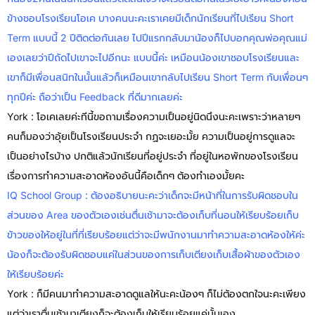
ข้างชอบโรงเรียนโอเค บางคนนะคะเราเคยมีเด็กนักเรียนที่ไปเรียน Short
Term แบบนี้ 2 ปีติดต่อกันเลย ไปปีแรกกลับมาน้องก็ไปบอกคุณพ่อคุณแม่
เองเลยว่าปีถัดไปเขาจะไปอีกนะ แบบนี้ค่ะ เหมือนน้องเขาชอบโรงเรียนและ
เขาก็มีเพื่อนสนิทในนั้นแล้วก็เหมือนเขากลับไปเรียน Short Term กับเพื่อนๆ
ทุกปีค่ะ ถือว่าเป็น Feedback ที่ดีมากเลยค่ะ
York : โอเคเลยค่ะทีนี้ขอถามเรื่องความเป็นอยู่นิดนึงนะคะเพราะว่าหลายๆ
คนก็มองว่าอุ้ยเป็นโรงเรียนประจำ กฏจะเยอะมั้ย ความเป็นอยู่การดูแลจะ
เป็นอย่างไรบ้าง ปกติแล้วนักเรียนที่อยู่ประจำ ที่อยู่ในหอพักของโรงเรียน
เรื่องการทำความสะอาดห้องอันนี้คือเด็กๆ ต้องทำเองมั้ยคะ
IQ School Group : ต้องอธิบายนะคะว่าเด็กจะมีหน้าที่ในการรับผิดชอบใน
ส่วนของ Area ของตัวเองเช่นตื่นเช้ามาจะต้องเก็บที่นอนให้เรียบร้อยเก็บ
ข้าวของให้อยู่ในที่ที่เรียบร้อยแต่ว่าจะมีพนักงานมาทำความสะอาดห้องให้ค่ะ
น้องก็จะต้องรับผิดชอบแค่ในส่วนของการเก็บเตียงเก็บเสื้อผ้าของตัวเอง
ให้เรียบร้อยค่ะ
York : ก็มีคนมาทำความสะอาดดูแลให้นะคะน้องๆ ก็ไม่ต้องตกใจนะคะเพียง
แต่ว่าเราตื่นเช้ามาเตียงก็จะต้องเก็บให้เรียบร้อยแค่นั้นเอง