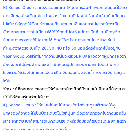
IQ School Group : ค่ะโรงเรียนแนะนำให้ผู้ปกครองฝากพ็อกเก็ตมันนี่ไว้กับ
การเงินของโรงเรียนค่ะอย่างช่วงต้นเทอมที่น้องไปเรียนถ้าน้องถือเงินสด
ไปให้เอาใส่ซองให้เรียบร้อยและเขียนจำนวนเงินและเอาไปฝากไว้การเงิน
น้องเขาจะสามารถไปเบิกมาใช้ได้ได้ทุกสัปดาห์ แต่การเบิกก็แอบมีกฏเล็ก
น้อยนะคะเพราะว่าก็ไม่อยากให้เด็กๆ ใช้อะไรมากจนเกินไป อย่างเช่นมี
กำหนดว่าควรจะเบิกได้ 20, 30, 40 หรือ 50 ปอนด์ต่อสัปดาห์ขึ้นอยู่กับ
Year Group โดยที่ถ้ามากกว่านั้นเนี่ยจะต้องมีอีเมลล์แจ้งจากผู้ปกครองว่า
น้องจะเอาไปซื้ออะไรค่ะ และถ้าเงินหมดผู้ปกครองสามารถโอนเข้าบัญชี
โรงเรียนให้น้องได้ค่ะและแจ้งว่าเป็นเงินของน้อง ชื่อนี้ ทางการเงินก็จะดูแล
ให้ค่ะ
York : ก็คือจะคอยดูแลการใช้เงินของน้องอีกทีนึงเนอะไม่มีทางที่น้องๆ จะ
นำไปใช้จ่ายสุรุ่ยสุร่ายได้นะคะ
IQ School Group : ใช่ค่ะ แต่ก็จะมีน้องๆ เด็กโตที่เขาดูแลตัวเองได้ผู้
ปกครองก็อาจจะให้เป็นบัตรเดบิตไปใช้ที่นู่นค่ะซึ่งเวลาเขาออกไปข้างนอกวัน
เสาร์ อาทิตย์ เขาก็สามารถไปกดเงินใช้ได้หรือซื้อของก็ใช้บัตรได้เลยค่ะแต่ว่า
น้องอาจจะต้องมีความรับผิดชอบนิดนึงค่ะ