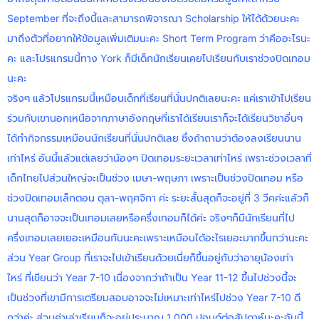
September ที่จะถึงนี้และสามารถพิจารณา Scholarship ให้ได้ด้วยนะคะ
มาถึงตัวที่อยากให้ข้อมูลเพิ่มเติมนะคะ Short Term Program ว่าคืออะไรนะ
คะ และโปรแกรมนี้ทาง York ก็มีเด็กนักเรียนเคยไปเรียนกับเราช่วงปิดเทอม
นะคะ
จริงๆ แล้วโปรแกรมนี้เหมือนเด็กที่เรียนที่นั่นปกติเลยนะคะ แค่เราเข้าไปเรียน
ร่วมกับเขานอกเหนือจากภาษาอังกฤษที่เราได้เรียนเราก็จะได้เรียนวิชาอื่นๆ
ได้ทำกิจกรรมเหมือนนักเรียนที่นั่นปกติเลย ซึ่งถ้าถามว่าต้องลงเรียนนาน
เท่าไหร่ อันนี้แล้วแต่เลยว่าน้องๆ ปิดเทอมระยะเวลาเท่าไหร่ เพราะช่วงเวลาที่
เด็กไทยไปส่วนใหญ่จะเป็นช่วง เมษา-พฤษภา เพราะเป็นช่วงปิดเทอม หรือ
ช่วงปิดเทอมเล็กตอน ตุลา-พฤศจิกา ค่ะ ระยะสั้นสุดก็จะอยู่ที่
3 วีคค่ะแล้วก็
นานสุดก็อาจจะเป็นเทอมเลยหรือครึ่งเทอมก็ได้ค่ะ จริงๆก็มีนักเรียนที่ไป
ครึ่งเทอมเลยเยอะเหมือนกันนะคะเพราะเหมือนได้อะไรเยอะมากขึ้นกว่านะคะ
ส่วน Year Group ที่เราจะไปเข้าเรียนด้วยเนี่ยก็ขึ้นอยู่กับว่าอายุน้องเท่า
ไหร่
ที่เขียนว่า Year 7-10 เนื่องจากว่าถ้าเป็น Year 11-12 ขึ้นไปช่วงนี้จะ
เป็นช่วงที่เขามีการเตรียมสอบอาจจะไม่เหมาะเท่าไหร่ไปช่วง Year 7-10 ดี
กว่าค่ะ ส่วนค่าเล่าเรียนก็จะอยู่ประมาณ 1,000 ปอนด์ต่อสัปดาห์นะคะอันนี้