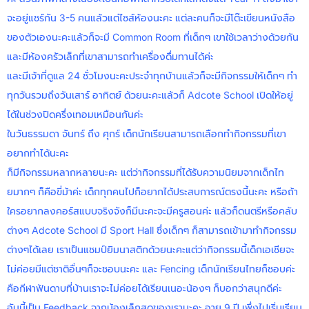
จะอยู่แชร์กัน 3-5 คนแล้วแต่ไซส์ห้องนะคะ แต่ละคนก็จะมีโต๊ะเขียนหนังสือ
ของตัวเองนะคะแล้วก็จะมี Common Room ที่เด็กๆ เขาใช้เวลาว่างด้วยกัน
และมีห้องครัวเล็กที่เขาสามารถทำเครื่องดื่มทานได้ค่ะ
และมีเจ้าที่ดูแล 24 ชั่วโมงนะคะประจำทุกบ้านแล้วก็จะมีกิจกรรมให้เด็กๆ ทำ
ทุกวันรวมถึงวันเสาร์ อาทิตย์ ด้วยนะคะแล้วก็ Adcote School เปิดให้อยู่
ได้ในช่วงปิดครึ่งเทอมเหมือนกันค่ะ
ในวันธรรมดา จันทร์ ถึง ศุกร์ เด็กนักเรียนสามารถเลือกทำกิจกรรมที่เขา
อยากทำได้นะคะ
ก็มีกิจกรรมหลากหลายนะคะ แต่ว่ากิจกรรมที่ได้รับความนิยมจากเด็กไท
ยมากๆ ก็คือขี่ม้าค่ะ เด็กทุกคนไปก็อยากได้ประสบการณ์ตรงนี้นะคะ หรือถ้า
ใครอยากลงคอร์สแบบจริงจังก็มีนะคะจะมีครูสอนค่ะ แล้วก็ดนตรีหรือคลับ
ต่างๆ Adcote School มี Sport Hall ซึ่งเด็กๆ ก็สามารถเข้ามาทำกิจกรรม
ต่างๆได้เลย เราเป็นแชมป์ยิมนาสติกด้วยนะคะแต่ว่ากิจกรรมนี้เด็กเอเชียจะ
ไม่ค่อยมีแต่ชาติอื่นๆก็จะชอบนะคะ และ Fencing เด็กนักเรียนไทยก็ชอบค่ะ
คือกีฬาฟันดาบที่บ้านเราจะไม่ค่อยได้เรียนเนอะน้องๆ ก็บอกว่าสนุกดีค่ะ
อันนี้เป็น Feedback จากน้องเล็กสุดของเรานะคะ อายุ 9 ปี เพึ่งไปเริ่มเรียน