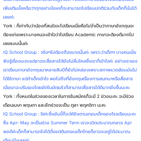
เพิ่มเติมมั้ยหรือว่าทุกอย่างโอเคก็จะสามารถไปเรียนปกติร่วมกับเด็กที่นั่นได้
เลยค่ะ
York : ก็เท่ากับว่าน้องที่สนใจจะไปเรียนเนี่ยคือไม่จำเป็นว่าภาษาอังกฤษจะ
ต้องเก่งเพราะบางคนจะเข้าใจว่าไปเรียน Academic ภาษาจะต้องดีมากไป
เลยแบบนั้นค่ะ
IQ School Group : จริงๆไม่ต้องถึงขนาดนั้นค่ะ เพราะว่าเด็กๆ บางคนเนี่ย
ฟังรู้เรื่องนะคะแต่อาจจะสื่อสารได้ยังไม่ลื่นไหลซึ่งเราก็เข้าใจค่ะ อย่างเราเอง
เราเรียนภาษาอังกฤษมาหลายสิบปีก็ยังไม่คล่องเพราะสภาพแวดล้อมมันไม่
ได้ใช้ภาษา แต่ถ้าเด็กเข้าใจ พอไปถึงที่อังกฤษเรื่องการสนทนาหรือสื่อสาร
เนี่ยเขาจะปรับเองโดยอัตโนมัตแล้วก็สามารถสื่อสารได้ดีมากยิ่งขึ้นนะคะ
York : ทั้งหมดในช่วงของเวลาในการรับสมัครก็จะมี 2 ช่วงนะคะ จะมีช่วง
เดือนเมษา พฤษภา และอีกช่วงจะเป็น ตุลา พฤศจิกา นะคะ
IQ School Group : ใช่ค่ะซึ่งอันนี้ก็จะให้อิงตามเทอมเด็กของโรงเรียนนะคะ
ซึ่ง Apr- May จะเป็นช่วง Summer Term เราจะเปิดประมาณกลาง Apr
พอดีค่ะเด็กก็สามารถไปได้ตั้งแต่ต้นเทอมเด็กไทยก็อาจจะอยู่ได้ประมาณ
เดือนนึงเลยค่ะ