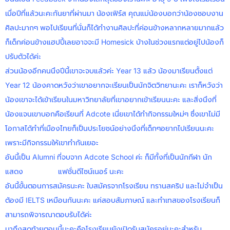
เมื่อปีที่แล้วนะคะกันยาที่ผ่านมา น้องเฟิร์ส คุณแม่น้องบอกว่าน้องชอบงาน
ศิลปะมากๆ พอไปเรียนที่นั่นก็ได้ทำงานศิลปะที่ค่อนข้างหลากหลายมากแล้ว
ก็เด็กค่อนข้างแฮปปี้เลยอาจจะมี Homesick บ้างในช่วงแรกแต่อยู่ไปน้องก็
ปรับตัวได้ค่ะ
ส่วนน้องอีกคนนึงปีนี้เขาจะจบแล้วค่ะ Year 13 แล้ว น้องมาเรียนตั้งแต่
Year 12 น้องคาดหวังว่าเขาอยากจะเรียนเป็นนักจิตวิทยานะคะ เราก็หวังว่า
น้องเขาจะได้เข้าเรียนในมหาวิทยาลัยที่เขาอยากเข้าเรียนนะคะ และสิ่งนึงที่
น้องแจนเขาบอกคือเรียนที่ Adcote เนี่ยเขาได้ทำกิจกรรมใหม่ๆ ซึ่งเขาไม่มี
โอกาสได้ทำที่เมืองไทยก็เป็นประโยชน์อย่างนึงที่เด็กๆอยากไปเรียนนะคะ
เพราะมีกิจกรรมให้เขาทำกันเยอะ
อันนี้เป็น Alumni ที่จบจาก Adcote School ค่ะ ก็มีทั้งที่เป็นนักกีฬา นัก
แสดง แฟชั่นดีไซน์เนอร์ นะคะ
อันนี้ขั้นตอนการสมัครนะคะ ใบสมัครจากโรงเรียน ทรานสคริป และไม่จำเป็น
ต้องมี IELTS เหมือนกันนะคะ แค่สอบสัมภาษณ์ และทำเทสของโรงเรียนก็
สามารถพิจารณาตอบรับได้ค่ะ
มาถึงสุดท้ายตอนนี้นะคะคือโรงเรียนยังเปิดรับสมัครอยู่นะคะสำหรับ