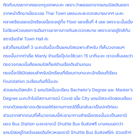
ติดกับบรรยากาศของกรุงเทพนะคะ เพราะว่าพอออกจากแคมปัสเดินออก
จากหน้าตึกมาเนี่ยจะเจอ Thai Town เลยนะคะสะดวกสบายมากๆ นะคะ
คลาสเรียนของนักเรียนเนี่ยจะอยู่ทั้ง Floor ของชั้นที่ 4 เลย เพราะฉะนั้นเนี่ย
ไม่ต้องห่วงเลยการเดินทางอาหารการกินสะดวกสบาย เพราะเราอยู่ใกล้กับ
สถานีรถไฟ Town Hall ค่ะ
แล้วก็แคมปัสที่ 3 นะคะอันนี้จะเป็นแคมปัสเฉพาะสำหรับ ที่เห็นวงกลมๆ
ตรงนั้นจากท่าเรือ Manly ข้ามเรือปุ๊ปจะใช้เวลา 15 นาทีนะคะ เราจะเห็นเลยว่า
ตรงวงกลมนั้นคือแคมปัสก็แค่ข้ามเรือเดินข้ามถนน
ตรงนี้จะใช้เปิดสอนสำหรับนักเรียนที่เรียนภาษานะคะนักเรียนที่เรียน
Foundation จะเรียนกันที่นี่นะคะ
ส่วนแคมปัสหลัก 2 แคมปัสนั้นจะเรียน Bachelor’s Degree และ Master’s
Degree นะคะถ้าไม่มีสถานการณ์ Covid เนี่ย City แคมปัสจะเปิดสอนเรียน
ภาษาด้วยแต่อาจจะต้องรอให้สถานการณ์ดีขึ้นกลับมาเป็นปกติก่อน
ส่วนจากฟากถนนที่เห็นวงกลมนี้ค่ะเรามาทางซ้ายมือตรงนั้นจะเป็นสถานี
ของ Bus Station นะคะเราจะมี Shuttle Bus รับส่งฟรี บางคนบอกว่า
แคมปัสอยู่ไกลจังเลยเดินไหวหรอเรามี Shuttle Bus รับส่งฟรีค่ะ ช่วงเช้าๆ