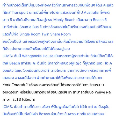
ทำกับข้าวได้เต็มที่มีมุมของห้องครัวที่ทานอาหารร่วมกับเพื่อนๆ ได้นะคะแล้ว
ก็ใกล้ Transport นะคะอันนี้พี่เคยไปพักแล้วตอนที่พี่ไป Australia ที่พักดี
มาก 5 นาทีเดินถึงทะเลคืออยู่ตรง Manly Beach เดินมาจาก Beach 5
นาทีเท่านั้น Shuttle Bus รับส่งหรือจะเดินขึ้นไปเรียนเองที่แคมปัสก็ได้นะคะ
แล้วก็มีทั้ง Single Room Twin Share Room
อันนี้จะเป็นบ้านสำหรับน้องผู้หญิงเท่านั้นเห็นมั้ยคะว่าเราใส่ใจขนาดไหนว่าเรา
ก็ยังแบ่งเพศของนักเรียนจะได้ไม่ต้องอยู่รวม
ICMS: อันนี้ Wanganella House เป็นหอของผู้ชายเท่านั้น ก็อันนี้ก็จะไม่ได้
ใกล้ Beach เท่าไรนะคะ อันนี้จะไกลกว่าหอของผู้หญิง ก็ผู้ชายอ่ะเนอะ โอเค
จบแล้ว ไม่แน่ใจเหมือนกันว่ามีคำถามไหมคะ จากทางน้องๆ หรือจากทางพี่
เกลเอง อาจจะมีน้องๆ ฝากคำถามมาให้กับพี่เกลสามารถถามได้นะคะ
York: ได้เลยค่ะ ในเรื่องของการเรียนที่นี่ถ้าเกิดกรณีที่น้องเรียนระบบ
อินเตอร์มา หรือเรียนมหาวิทยาลัยอินเตอร์ฯ มา สามารถยื่นขอ Waive ผล
ภาษา IELTS ได้ไหมคะ
ICMS: เป็นคำถามที่ดีมาก จริงๆ พี่ลืมพูดในสไลด์ล่ะ ได้ค่ะ แต่ ณ ปัจจุบัน
นับตั้งแต่ปีนี้ไปถึงปีหน้า ก็อาจจะค่อนข้างเข้มงวดมากขึ้น เช่นน้องจบ