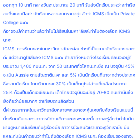
ออกทุก 10 นาที กลางวันจะประมาณ 20 นาที รับส่งนักเรียนระหว่างท่าเรือ
จนถึงแคมปัสค่ะ นักเรียนหลายคนทราบอยู่แล้วว่า ICMS เนี่ยเป็น Private
College นะคะ
ก็อาจจะมีคำถามว่าแล้วทำไมไม่เรียนในมหา”ลัยล่ะทำไมต้องเลือก ICMS
นะคะ
ICMS: การเรียนของในมหาวิทยาลัยจะค่อนข้างที่เป็นแบบนักเรียนจะเยอะๆ
ค่ะ แต่ว่ามาดูไซส์ของ ICMS นะคะ ถ้าเอาทั้งหมดทั้งโรงเรียนก่อนจะอยู่ที่
ประมาณ 1,400 คนนะคะ จาก 50 ประเทศทั่วโลกนะคะซึ่ง ณ ปัจจุบัน 45%
จะเป็น Aussie ตามสัญชาตินะคะ และ 5% เป็นนักเรียนที่มาจากต่างประเทศ
ซึ่งรวมนักเรียนไทยด้วยนะคะ 30% เป็นเด็กยุโรปส่วนที่เหลือประมาณ
25% ก็จะเป็นเด็กเอเชียนะคะ เด็กไทยปัจจุบันจะมีอยู่ 70-80 คนเท่านั้นซึ่ง
ยังถือว่าน้อยมากๆ ถ้าเทียบตามสัดส่วน
นี่ค่ะบรรยากาศในมหาวิทยาลัยหลายๆคนอาจจะคุ้นเคยกับห้องเรียนแบบนี้
นั่งเรียนกันเยอะๆ อาจารย์ท่านเดียวนะคะเพราะฉะนั้นอาจจะรู้สึกว่าทำไมมัน
ช่างดูหนาแน่นเรียนกันรู้เรื่องมั้ย อาจารย์จะสนใจเราเขาจะรู้จักเรามั้ย นั่น
แหละค่ะเป็นคำตอบว่าทำไมถึงต้องเลือก ICMS นะคะ ห้องเรียนของเราจะ