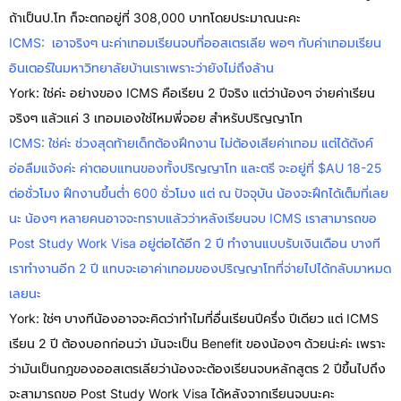
ถ้าเป็นป.โท ก็จะตกอยู่ที่ 308,000 บาทโดยประมาณนะคะ
ICMS: เอาจริงๆ นะค่าเทอมเรียนจบที่ออสเตรเลีย พอๆ กับค่าเทอมเรียน
อินเตอร์ในมหาวิทยาลัยบ้านเราเพราะว่ายังไม่ถึงล้าน
York: ใช่ค่ะ อย่างของ ICMS คือเรียน 2 ปีจริง แต่ว่าน้องๆ จ่ายค่าเรียน
จริงๆ แล้วแค่ 3 เทอมเองใช่ไหมพี่จอย สำหรับปริญญาโท
ICMS: ใช่ค่ะ ช่วงสุดท้ายเด็กต้องฝึกงาน ไม่ต้องเสียค่าเทอม แต่ได้ตังค์
อ่อลืมแจ้งค่ะ ค่าตอบแทนของทั้งปริญญาโท และตรี จะอยู่ที่ $AU 18-25
ต่อชั่วโมง ฝึกงานขึ้นต่ำ 600 ชั่วโมง แต่ ณ ปัจจุบัน น้องจะฝึกได้เต็มที่เลย
นะ น้องๆ หลายคนอาจจะทราบแล้วว่าหลังเรียนจบ ICMS เราสามารถขอ
Post Study Work Visa อยู่ต่อได้อีก 2 ปี ทำงานแบบรับเงินเดือน บางที
เราทำงานอีก 2 ปี แทบจะเอาค่าเทอมของปริญญาโทที่จ่ายไปได้กลับมาหมด
เลยนะ
York: ใช่ๆ บางทีน้องอาจจะคิดว่าทำไมที่อื่นเรียนปีครึ่ง ปีเดียว แต่ ICMS
เรียน 2 ปี ต้องบอกก่อนว่า มันจะเป็น Benefit ของน้องๆ ด้วยน่ะค่ะ เพราะ
ว่ามันเป็นกฎของออสเตรเลียว่าน้องจะต้องเรียนจบหลักสูตร 2 ปีขึ้นไปถึง
จะสามารถขอ Post Study Work Visa ได้หลังจากเรียนจบนะคะ