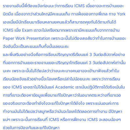
รายงานอันนี้พี่ต้องแจ้งก่อนนะว่าการเรียน ICMS เนี่ยอาจจะการบ้านเยอะ
นิดนึง เนื่องจากว่าส่วนใหญ่มีคะแนนเก็บ ทางฝั่งของทางพี่เกล ทาง York
เองเนี่ยมีนักเรียนมาเรียนหลานยคนแล้วก็สามารถคุยกันได้ถามกันได้
ICMS เนี่ย Exam เราจะไม่เครียดมากเพราะเรามีคะแนนเก็บจากการบ้าน
Paper Work Presentation เพราะฉะนั้นไม่ต้องสงสัยว่าทำไมการบ้านเยอะ
จังอันนี้จะเป็นคะแนนเก็บทั้งนั้นเลยนะคะ
และพี่เสริมอย่างนึงคือการเรียนปริญญาตรีเรียนแค่ 3 วันต่อสัปดาห์อย่าง
ที่บอกการบ้านเยอะรายงานเยอะปริญญาโทเรียนแค่ 3 วันต่อสัปดาห์เท่านั้น
นะคะ เพราะฉะนั้นไม่ได้แปลว่าว่างนะคะบางคนอาจจะเข้ามาฟังแล้วทำไม
เรียนน้อยจังแล้วอย่างนี้จะโอเคหรือเปล่าไม่น้อยนะคะ เพราะว่าการเรียน
ของ ICMS เองเราไม่ได้เน้นแค่ Academic เราเน้นปฏิบัติการได้จริงเน้นใน
การที่เขาจะต้องหาข้อมูลเพื่อมาแก้ไขปัญหาว่าในอนาคตระหว่างที่เขาเจอ
ของจริงเขาจะต้องทำยังไงจะแก้ไขปัญหาได้ยังไง เพราะแน่นอนค่ะการ
ทำงานมันไม่ได้แปลว่าสมูทหรือว่ามันจะโอเคได้ตลอดการทำงาน มีปัญหา
แน่ๆ เพราะฉะนั้นการเรียนที่ ICMS หรือการฝึกงาน ICMS จะสอนน้องๆ
ช่วยในการป้องกันและแก้ไขปัญหา