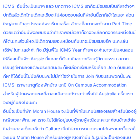
ICMS: อันนี้จะเป็นเบาๆ แล้ว ปกติทาง ICMS เราก็จะมีชมรมเป็นกีฬาต่างๆ
ปกติแล้วเด็กไทยเด็กเอเชียจะไม่ค่อยชอบเล่นกีฬาอันนี้เราก็เข้าใจเนอะ ส่วน
ใหญ่มาแล้วจุดประสงค์พอเรียนเสร็จแล้วเราก็อยากจะทำงาน Part Time
ด้วยแต่ว่าอันนี้พี่จอยมองว่าถ้าเราพอมีเวลาก็อาจจะเลือกกิจกรรมหนึ่งในนี้
ก็ได้นะคะส่วนใหญ่มีเด็กถามเยอะเหมือนกันเราจะมีชมรมเซิร์ฟ นะคะเล่น
เซิร์ฟ ในทะเลอ่ะค่ะ ก็จะมีรุ่นพี่ใน ICMS Year ท้ายๆ อะค่ะเขาจะเป็นคนสอน
ให้ซึ่งจะเป็นพี่ๆ Aussie นี่แหละ ก็ถ้าสนใจอยากเรียนรู้วัฒนธรรม อยาก
เรียนรู้กีฬาของแต่ละประเทศนะคะ ก็ให้เลือกเรียนหรือเลือก Join กับชมรม
กีฬาก็ได้อันนี้ไม่บังคับนะคะไม่มีค่าใช้จ่ายในการ Join กับชมรมพวกนี้นะคะ
ICMS: เราพามาดูห้องพักบ้าง เรามี On Campus Accommodation
สำหรับผู้ปกครองนะคะที่อาจจะมีความกังวลว่าเพึ่งไป Australia ครั้งแรก
จะอยู่กันยังไงนะคะ
อันนี้จะเป็นที่พัก Moran House จะเป็นที่พักในแคมปัสเองเลยสำหรับน้องผู้
หญิงเวลาพักนะคะ เราจะไม่ได้ให้อยู่แบบผู้ชายผู้หญิงนะคะเราค่อนข้างเข้าใจ
ในส่วนของเด็กเอชียว่า Culture เนี่ยไม่สามารถนอนรวมได้เพราะฉะนั้นเราก็
จะแบ่ง Moran House สำหรับน้องผู้หญิงเท่านั้น ในรูปนี่จะเป็นห้องแบบ