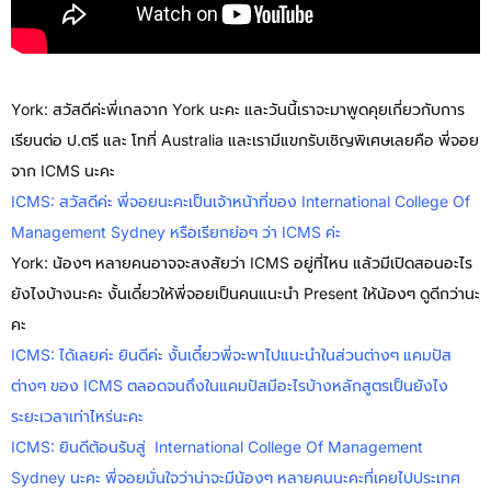
York: สวัสดีค่ะพี่เกลจาก York นะคะ และวันนี้เราจะมาพูดคุยเกี่ยวกับการ
เรียนต่อ ป.ตรี และ โทที่ Australia และเรามีแขกรับเชิญพิเศษเลยคือ พี่จอย
จาก ICMS นะคะ
ICMS: สวัสดีค่ะ พี่จอยนะคะเป็นเจ้าหน้าที่ของ International College Of
Management Sydney หรือเรียกย่อๆ ว่า ICMS ค่ะ
York: น้องๆ หลายคนอาจจะสงสัยว่า ICMS อยู่ที่ไหน แล้วมีเปิดสอนอะไร
ยังไงบ้างนะคะ งั้นเดี๋ยวให้พี่จอยเป็นคนแนะนำ Present ให้น้องๆ ดูดีกว่านะ
คะ
ICMS: ได้เลยค่ะ ยินดีค่ะ งั้นเดี๋ยวพี่จะพาไปแนะนำในส่วนต่างๆ แคมปัส
ต่างๆ ของ ICMS ตลอดจนถึงในแคมปัสมีอะไรบ้างหลักสูตรเป็นยังไง
ระยะเวลาเท่าไหร่นะคะ
ICMS: ยินดีต้อนรับสู่ International College Of Management
Sydney นะคะ พี่จอยมั่นใจว่าน่าจะมีน้องๆ หลายคนนะคะที่เคยไปประเทศ