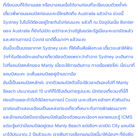
ที่เรียนจบก็ได้งานเลย หรือบางคนเนี่ยได้งานก่อนที่จะเรียนจบด้วยซ้ำค่ะ
เดี๋ยวพี่พาชมแคมปัสก่อนนะคะมีใครคิดถึง Australia แล้วบ้าง ช่วงนี้
Sydney ไปไม่ได้ต้องอยู่ไทยกันไปก่อนนะคะ แล้วก็ ณ ปัจจุบันเนี่ย Border
ของ Australia ก็ยังไม่เปิด แต่ว่าระหว่างรัฐในแต่ละรัฐเนี่ยนะคะเขาเปิดแล้ว
และสถานการณ์ Covid เขาดีขึ้นมากๆ แล้วนะคะ
อันนี้จะเป็นบรรยากาศ Sydney นะคะ ที่ให้เห็นคือฝั่งทะเล เดี๋ยวจะเล่าให้ฟัง
ว่าทำไมต้องมีทะเลเข้ามาเกี่ยวข้องด้วยเพราะว่าถ้าจาก Sydney จะเดินทาง
ไปที่แคมปัสหลักของ Manly เนี่ยจะใช้การเดินทาง ทางเรือเฟอรี่ค่ะ นี่ค่ะมาที่
แคมปัสนะคะ จะเห็นแคมปัสอยู่ด้านขวามือ
อันนี้เป็นแคมปัสหลักค่ะ จากตัวแคมปัสตัวนี้จะใช้เวลาเดินลงไปที่ Manly
Beach ประมาณแค่ 15 นาทีก็ได้ไปเดินถ่ายรูปนะคะ นักท่องเที่ยวมาที่นี่ก็
ค่อนข้างเยอะถ้าไม่ได้มีสถานการณ์ Covid นะคะจริงๆ คล้ายๆ หัวหินบ้าน
เราค่อนข้างสงบเงียบเป็นแหล่งท่องเที่ยวที่เหมาะกับการพักผ่อนมากๆ
และอีกแคมปัสนึงเรามีแคมปัสในเมืองด้วยนะคะน้องๆ หลายคนจะรู้ ICMS
แต่จะรู้แค่ว่ามีแคมปัสอยู่ตรง Manly Beach แต่จริงๆ เราเปิด City แคมปัส
มาได้ประมาณ 2 ปีแล้วนะคะ เราเพิ่มทางเลือกแคมปัสนี้มาให้น้องๆ ที่ยังยึด