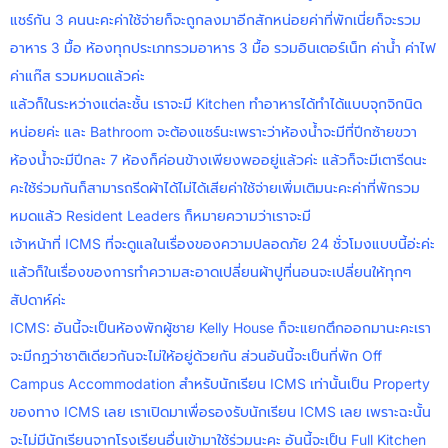
แชร์กัน 3 คนนะคะค่าใช้จ่ายก็จะถูกลงมาอีกสักหน่อยค่าที่พักเนี่ยก็จะรวม
อาหาร 3 มื้อ ห้องทุกประเภทรวมอาหาร 3 มื้อ รวมอินเตอร์เน็ท ค่าน้ำ ค่าไฟ
ค่าแก๊ส รวมหมดแล้วค่ะ
แล้วก็ในระหว่างแต่ละชั้น เราจะมี Kitchen ทำอาหารได้ทำได้แบบจุกจิกนิด
หน่อยค่ะ และ Bathroom จะต้องแชร์นะเพราะว่าห้องน้ำจะมีที่ปีกซ้ายขวา
ห้องน้ำจะมีปีกละ 7 ห้องก็ค่อนข้างเพียงพออยู่แล้วค่ะ แล้วก็จะมีเตารีดนะ
คะใช้ร่วมกันก็สามารถรีดผ้าได้ไม่ได้เสียค่าใช้จ่ายเพิ่มเติมนะคะค่าที่พักรวม
หมดแล้ว Resident Leaders ก็หมายความว่าเราจะมี
เจ้าหน้าที่ ICMS ที่จะดูแลในเรื่องของความปลอดภัย 24 ชั่วโมงแบบนี้อ่ะค่ะ
แล้วก็ในเรื่องของการทำความสะอาดเปลี่ยนผ้าปูที่นอนจะเปลี่ยนให้ทุกๆ
สัปดาห์ค่ะ
ICMS: อันนี้จะเป็นห้องพักผู้ชาย Kelly House ก็จะแยกตึกออกมานะคะเรา
จะมีกฏว่าชาติเดียวกันจะไม่ให้อยู่ด้วยกัน ส่วนอันนี้จะเป็นที่พัก Off
Campus Accommodation สำหรับนักเรียน ICMS เท่านั้นเป็น Property
ของทาง ICMS เลย เราเปิดมาเพื่อรองรับนักเรียน ICMS เลย เพราะฉะนั้น
จะไม่มีนักเรียนจากโรงเรียนอื่นเข้ามาใช้ร่วมนะคะ อันนี้จะเป็น Full Kitchen