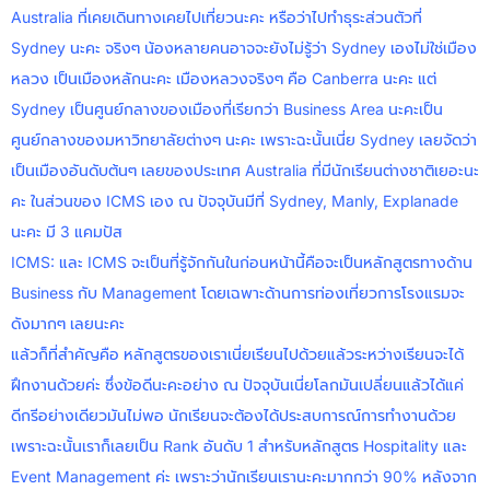
Australia ที่เคยเดินทางเคยไปเที่ยวนะคะ หรือว่าไปทำธุระส่วนตัวที่
Sydney นะคะ จริงๆ น้องหลายคนอาจจะยังไม่รู้ว่า Sydney เองไม่ใช่เมือง
หลวง เป็นเมืองหลักนะคะ เมืองหลวงจริงๆ คือ Canberra นะคะ แต่
Sydney เป็นศูนย์กลางของเมืองที่เรียกว่า Business Area นะคะเป็น
ศูนย์กลางของมหาวิทยาลัยต่างๆ นะคะ เพราะฉะนั้นเนี่ย Sydney เลยจัดว่า
เป็นเมืองอันดับต้นๆ เลยของประเทศ Australia ที่มีนักเรียนต่างชาติเยอะนะ
คะ ในส่วนของ ICMS เอง ณ ปัจจุบันมีที่ Sydney, Manly, Explanade
นะคะ มี 3 แคมปัส
ICMS: และ ICMS จะเป็นที่รู้จักกันในก่อนหน้านี้คือจะเป็นหลักสูตรทางด้าน
Business กับ Management โดยเฉพาะด้านการท่องเที่ยวการโรงแรมจะ
ดังมากๆ เลยนะคะ
แล้วก็ที่สำคัญคือ หลักสูตรของเราเนี่ยเรียนไปด้วยแล้วระหว่างเรียนจะได้
ฝึกงานด้วยค่ะ ซึ่งข้อดีนะคะอย่าง ณ ปัจจุบันเนี่ยโลกมันเปลี่ยนแล้วได้แค่
ดีกรีอย่างเดียวมันไม่พอ นักเรียนจะต้องได้ประสบการณ์การทำงานด้วย
เพราะฉะนั้นเราก็เลยเป็น Rank อันดับ 1 สำหรับหลักสูตร Hospitality และ
Event Management ค่ะ เพราะว่านักเรียนเรานะคะมากกว่า 90% หลังจาก