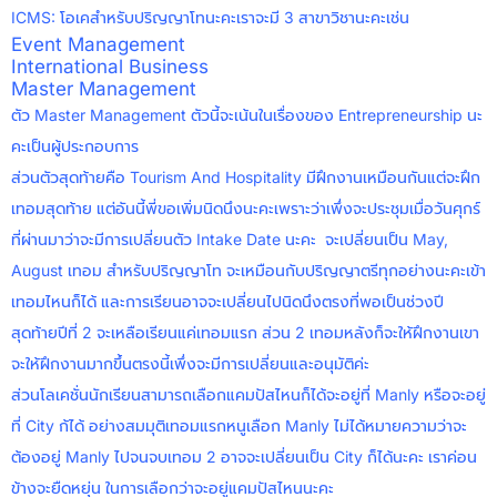
ICMS: โอเคสำหรับปริญญาโทนะคะเราจะมี 3 สาขาวิชานะคะเช่น
Event Management
International Business
Master Management
ตัว Master Management ตัวนี้จะเน้นในเรื่องของ Entrepreneurship นะ
คะเป็นผู้ประกอบการ
ส่วนตัวสุดท้ายคือ Tourism And Hospitality มีฝึกงานเหมือนกันแต่จะฝึก
เทอมสุดท้าย แต่อันนี้พี่ขอเพิ่มนิดนึงนะคะเพราะว่าเพึ่งจะประชุมเมื่อวันศุกร์
ที่ผ่านมาว่าจะมีการเปลี่ยนตัว Intake Date นะคะ จะเปลี่ยนเป็น May,
August เทอม สำหรับปริญญาโท จะเหมือนกับปริญญาตรีทุกอย่างนะคะเข้า
เทอมไหนก็ได้ และการเรียนอาจจะเปลี่ยนไปนิดนึงตรงที่พอเป็นช่วงปี
สุดท้ายปีที่ 2 จะเหลือเรียนแค่เทอมแรก ส่วน 2 เทอมหลังก็จะให้ฝึกงานเขา
จะให้ฝึกงานมากขึ้นตรงนี้เพึ่งจะมีการเปลี่ยนและอนุมัติค่ะ
ส่วนโลเคชั่นนักเรียนสามารถเลือกแคมปัสไหนก็ได้จะอยู่ที่ Manly หรือจะอยู่
ที่ City ก้ได้ อย่างสมมุติเทอมแรกหนูเลือก Manly ไม่ได้หมายความว่าจะ
ต้องอยู่ Manly ไปจนจบเทอม 2 อาจจะเปลี่ยนเป็น City ก็ได้นะคะ เราค่อน
ข้างจะยืดหยุ่น ในการเลือกว่าจะอยู่แคมปัสไหนนะคะ