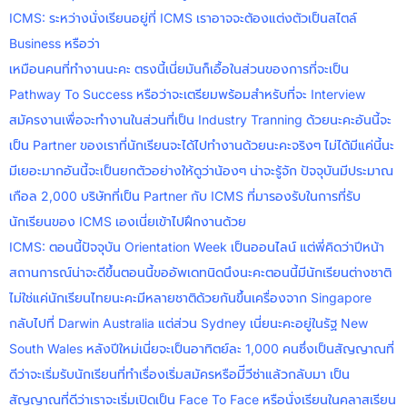
ICMS: ระหว่างนั่งเรียนอยู่ที่ ICMS เราอาจจะต้องแต่งตัวเป็นสไตล์
Business หรือว่า
เหมือนคนที่ทำงานนะคะ ตรงนี้เนี่ยมันก็เอื้อในส่วนของการที่จะเป็น
Pathway To Success หรือว่าจะเตรียมพร้อมสำหรับที่จะ Interview
สมัครงานเพื่อจะทำงานในส่วนที่เป็น Industry Tranning ด้วยนะคะอันนี้จะ
เป็น Partner ของเราที่นักเรียนจะได้ไปทำงานด้วยนะคะจริงๆ ไม่ได้มีแค่นี้นะ
มีเยอะมากอันนี้จะเป็นยกตัวอย่างให้ดูว่าน้องๆ น่าจะรู้จัก ปัจจุบันมีประมาณ
เกือล 2,000 บริษัทที่เป็น Partner กับ ICMS ที่มารองรับในการที่รับ
นักเรียนของ ICMS เองเนี่ยเข้าไปฝึกงานด้วย
ICMS: ตอนนี้ปัจจุบัน Orientation Week เป็นออนไลน์ แต่พี่คิดว่าปีหน้า
สถานการณ์น่าจะดีขึ้นตอนนี้ขออัพเดทนิดนึงนะคะตอนนี้มีนักเรียนต่างชาติ
ไม่ใช่แค่นักเรียนไทยนะคะมีหลายชาติด้วยกันขึ้นเครื่องจาก Singapore
กลับไปที่ Darwin Australia แต่ส่วน Sydney เนี่ยนะคะอยู่ในรัฐ New
South Wales หลังปีใหม่เนี่ยจะเป็นอาทิตย์ละ 1,000 คนซึ่งเป็นสัญญาณที่
ดีว่าจะเริ่มรับนักเรียนที่ทำเรื่องเริ่มสมัครหรือมีีวีซ่าแล้วกลับมา เป็น
สัญญาณที่ดีว่าเราจะเริ่มเปิดเป็น Face To Face หรือนั่งเรียนในคลาสเรียน