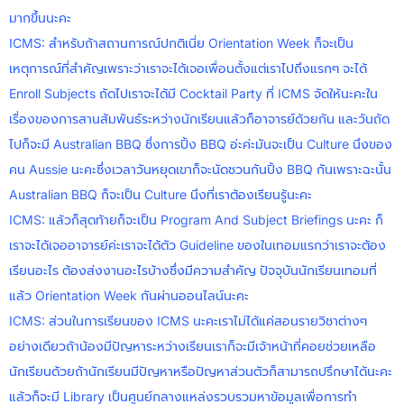
มากขึ้นนะคะ
ICMS: สำหรับถ้าสถานการณ์ปกติเนี่ย Orientation Week ก็จะเป็น
เหตุการณ์ที่สำคัญเพราะว่าเราจะได้เจอเพื่อนตั้งแต่เราไปถึงแรกๆ จะได้
Enroll Subjects ถัดไปเราจะได้มี Cocktail Party ที่ ICMS จัดให้นะคะใน
เรื่องของการสานสัมพันธ์ระหว่างนักเรียนแล้วก็อาจารย์ด้วยกัน และวันถัด
ไปก็จะมี Australian BBQ ซึ่งการปิ้ง BBQ อ่ะค่ะมันจะเป็น Culture นึงของ
คน Aussie นะคะซึ่งเวลาวันหยุดเขาก็จะนัดชวนกันปิ้ง BBQ กันเพราะฉะนั้น
Australian BBQ ก็จะเป็น Culture นึงที่เราต้องเรียนรู้นะคะ
ICMS: แล้วก็สุดท้ายก็จะเป็น Program And Subject Briefings นะคะ ก็
เราจะได้เจออาจารย์ค่ะเราจะได้ตัว Guideline ของในเทอมแรกว่าเราจะต้อง
เรียนอะไร ต้องส่งงานอะไรบ้างซึ่งมีความสำคัญ ปัจจุบันนักเรียนเทอมที่
แล้ว Orientation Week กันผ่านออนไลน์นะคะ
ICMS: ส่วนในการเรียนของ ICMS นะคะเราไม่ได้แค่สอนรายวิชาต่างๆ
อย่างเดียวถ้าน้องมีปัญหาระหว่างเรียนเราก็จะมีเจ้าหน้าที่คอยช่วยเหลือ
นักเรียนด้วยถ้านักเรียนมีปัญหาหรือปัญหาส่วนตัวก็สามารถปรึกษาได้นะคะ
แล้วก็จะมี Library เป็นศูนย์กลางแหล่งรวบรวมหาข้อมูลเพื่อการทำ