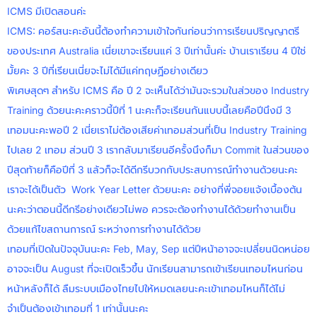
ICMS มีเปิดสอนค่ะ
ICMS: คอร์สนะคะอันนี้ต้องทำความเข้าใจกันก่อนว่าการเรียนปริญญาตรี
ของประเทศ Australia เนี่ยเขาจะเรียนแค่ 3 ปีเท่านั้นค่ะ บ้านเราเรียน 4 ปีใช่
มั้ยคะ 3 ปีที่เรียนเนี่ยจะไม่ได้มีแค่ทฤษฏีอย่างเดียว
พิเศษสุดๆ สำหรับ ICMS คือ ปี 2 จะเห็นได้ว่ามันจะรวมในส่วของ Industry
Training ด้วยนะคะคราวนี้ปีที่ 1 นะคะก็จะเรียนกันแบบนี้เลยคือปีนึงมี 3
เทอมนะคะพอปี 2 เนี่ยเราไม่ต้องเสียค่าเทอมส่วนที่เป็น Industry Training
ไปเลย 2 เทอม ส่วนปี 3 เรากลับมาเรียนอีครั้งนึงก็มา Commit ในส่วนของ
ปีสุดท้ายก็คือปีที่ 3 แล้วก็จะได้ดีกรีบวกกับประสบการณ์ทำงานด้วยนะคะ
เราจะได้เป็นตัว Work Year Letter ด้วยนะคะ อย่างที่พี่จอยแจ้งเบื้องต้น
นะคะว่าตอนนี้ดีกรีอย่างเดียวไม่พอ ควรจะต้องทำงานได้ด้วยทำงานเป็น
ด้วยแก้ไขสถานการณ์ ระหว่างการทำงานได้ด้วย
เทอมที่เปิดในปัจจุบันนะคะ Feb, May, Sep แต่ปีหน้าอาจจะเปลี่ยนนิดหน่อย
อาจจะเป็น August ที่จะเปิดเร็วขึ้น นักเรียนสามารถเข้าเรียนเทอมไหนก่อน
หน้าหลังก็ได้ ลืมระบบเมืองไทยไปให้หมดเลยนะคะเข้าเทอมไหนก็ได้ไม่
จำเป็นต้องเข้าเทอมที่ 1 เท่านั้นนะคะ