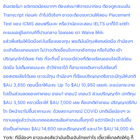
อินเตอร์มา แต่เกรดน้อยมากๆ ต้องส่งมาพิจารณาก่อน ต้องดูคะแนนใน
Transcript ก่อนค่ะ ถ้าไม่ดีจริงๆ อาจจะต้องรบกวนให้สอบ Placement
Test ของ ICMS สอบฟรีนะคะ หรือว่าน้องจะสอบ IELTS มาก็ได้ แต่ถ้า
คะแนนอยู่ในเกณฑ์ที่ปานกลาง โอเคเลย เรา Waive ให้ค่ะ
แล้วพี่เสริมให้นิดนึงค่ะในเรื่องของทุน พอดีมันมีทุนพิเศษนิดนึง ถ้าน้องๆ
จะเข้าเรียนเทอมแรก ไม่ว่าจะติดเงื่อนไขภาษาอังกฤษ หรือไม่ติด เข้า
ปริญญาโทได้เลย Feb ที่จะถึงนี้ อาจจะมีช่วงที่ต้องเรียนออนไลน์ไปก่อน
นิดนึง ไม่เต็มเทอมนะคะ ถ้าวีซ่าเราได้ ก็สามารถเดินทางไปเรียนที่
ออสเตรเลียได้เลย เราจะมีทุน ถ้าน้องๆ ที่เรียนปริญญาตรีเราจะมีทุนให้ปกติ
$AU 3,650 ตอนนี้เราให้นะคะ Up To $AU 10,950 เลยค่ะ จะแบ่งกระจาย
ไปเป็นส่วนลดของค่าเทอม เทอม1 เทอม2 เทอม3 ส่วนปริญญาโท ปกติทุน
$AU 3,500 คราวนี้เราให้ $AU 7,000 เลย คือปกติค่าเทอม ปริญญาตรีกับ
โท ปีหน้าเราไม่ขึ้นราคานะคะ ด้วยสถานการณ์ COVID ปกติเนี่ยน้องๆ จะ
ทราบอยู่แล้วว่าประเทศออสเตรเลียค่าเทอมขึ้นทุกปี แต่ว่าปีหน้า เราไม่ขึ้น
ยังเป็นค่าเทอม $AU 14,600 ของปริญญาตรี และป.โท $AU 14,000 ค่ะ
York: ทีนี่น้องๆ อาจจะสงสัยว่ามันเป็นเงินไทยเท่าไร เดี๋ยวพี่เกลคิดให้ดู ก็